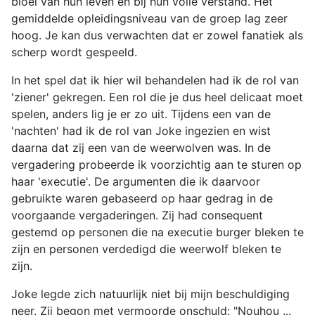
bloei van hun leven en bij hun volle verstand. Het
gemiddelde opleidingsniveau van de groep lag zeer
hoog. Je kan dus verwachten dat er zowel fanatiek als
scherp wordt gespeeld.
In het spel dat ik hier wil behandelen had ik de rol van
'ziener' gekregen. Een rol die je dus heel delicaat moet
spelen, anders lig je er zo uit. Tijdens een van de
'nachten' had ik de rol van Joke ingezien en wist
daarna dat zij een van de weerwolven was. In de
vergadering probeerde ik voorzichtig aan te sturen op
haar 'executie'. De argumenten die ik daarvoor
gebruikte waren gebaseerd op haar gedrag in de
voorgaande vergaderingen. Zij had consequent
gestemd op personen die na executie burger bleken te
zijn en personen verdedigd die weerwolf bleken te
zijn.
Joke legde zich natuurlijk niet bij mijn beschuldiging
neer. Zij begon met vermoorde onschuld: "Nouhou ...