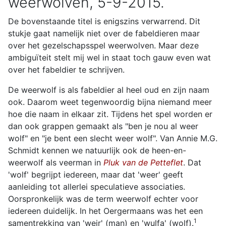
weerwolven, 5-9-2015.
De bovenstaande titel is enigszins verwarrend. Dit
stukje gaat namelijk niet over de fabeldieren maar
over het gezelschapsspel weerwolven. Maar deze
ambiguïteit stelt mij wel in staat toch gauw even wat
over het fabeldier te schrijven.
De weerwolf is als fabeldier al heel oud en zijn naam
ook. Daarom weet tegenwoordig bijna niemand meer
hoe die naam in elkaar zit. Tijdens het spel worden er
dan ook grappen gemaakt als "ben je nou al weer
wolf" en "je bent een slecht weer wolf". Van Annie M.G.
Schmidt kennen we natuurlijk ook de heen-en-
weerwolf als veerman in
Pluk van de Petteflet
. Dat
'wolf' begrijpt iedereen, maar dat 'weer' geeft
aanleiding tot allerlei speculatieve associaties.
Oorspronkelijk was de term weerwolf echter voor
iedereen duidelijk. In het Oergermaans was het een
1
samentrekking van 'weir' (man) en 'wulfa' (wolf).