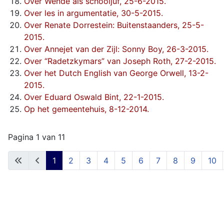
Over Wende als schooljuf, 25-6-2015.
Over les in argumentatie, 30-5-2015.
Over Renate Dorrestein: Buitenstaanders, 25-5-
2015.
Over Annejet van der Zijl: Sonny Boy, 26-3-2015.
Over “Radetzkymars” van Joseph Roth, 27-2-2015.
Over het Dutch English van George Orwell, 13-2-
2015.
Over Eduard Oswald Bint, 22-1-2015.
Op het gemeentehuis, 8-12-2014.
Pagina 1 van 11
1
2
3
4
5
6
7
8
9
10