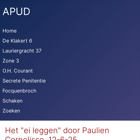
APUD
Home
De Klakert 6
Lauriergracht 37
Zone 3
O.H. Courant
Secrete Penitentie
Focquenbroch
Schaken
Zoeken
Het "ei leggen" door Paulien
Cornelisse, 12-6-25