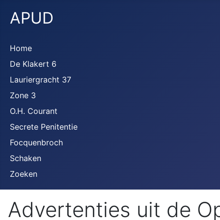
APUD
Home
De Klakert 6
Lauriergracht 37
Zone 3
O.H. Courant
Secrete Penitentie
Focquenbroch
Schaken
Zoeken
Advertenties uit de 