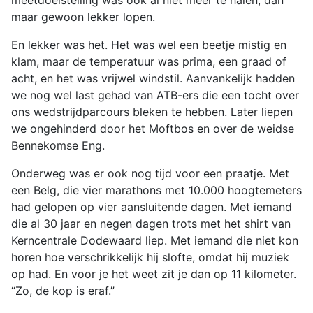
meetdoelstelling was ook al niet meer te halen, dan
maar gewoon lekker lopen.
En lekker was het. Het was wel een beetje mistig en
klam, maar de temperatuur was prima, een graad of
acht, en het was vrijwel windstil. Aanvankelijk hadden
we nog wel last gehad van ATB-ers die een tocht over
ons wedstrijdparcours bleken te hebben. Later liepen
we ongehinderd door het Moftbos en over de weidse
Bennekomse Eng.
Onderweg was er ook nog tijd voor een praatje. Met
een Belg, die vier marathons met 10.000 hoogtemeters
had gelopen op vier aansluitende dagen. Met iemand
die al 30 jaar en negen dagen trots met het shirt van
Kerncentrale Dodewaard liep. Met iemand die niet kon
horen hoe verschrikkelijk hij slofte, omdat hij muziek
op had. En voor je het weet zit je dan op 11 kilometer.
“Zo, de kop is eraf.”