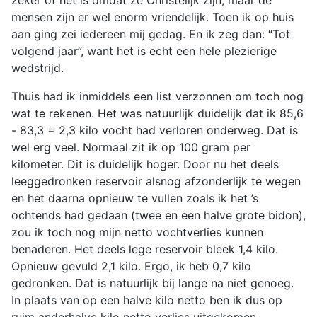
zeker of het is omdat ze Christelijk zijn, maar de
mensen zijn er wel enorm vriendelijk. Toen ik op huis
aan ging zei iedereen mij gedag. En ik zeg dan: “Tot
volgend jaar”, want het is echt een hele plezierige
wedstrijd.
Thuis had ik inmiddels een list verzonnen om toch nog
wat te rekenen. Het was natuurlijk duidelijk dat ik 85,6
- 83,3 = 2,3 kilo vocht had verloren onderweg. Dat is
wel erg veel. Normaal zit ik op 100 gram per
kilometer. Dit is duidelijk hoger. Door nu het deels
leeggedronken reservoir alsnog afzonderlijk te wegen
en het daarna opnieuw te vullen zoals ik het ’s
ochtends had gedaan (twee en een halve grote bidon),
zou ik toch nog mijn netto vochtverlies kunnen
benaderen. Het deels lege reservoir bleek 1,4 kilo.
Opnieuw gevuld 2,1 kilo. Ergo, ik heb 0,7 kilo
gedronken. Dat is natuurlijk bij lange na niet genoeg.
In plaats van op een halve kilo netto ben ik dus op