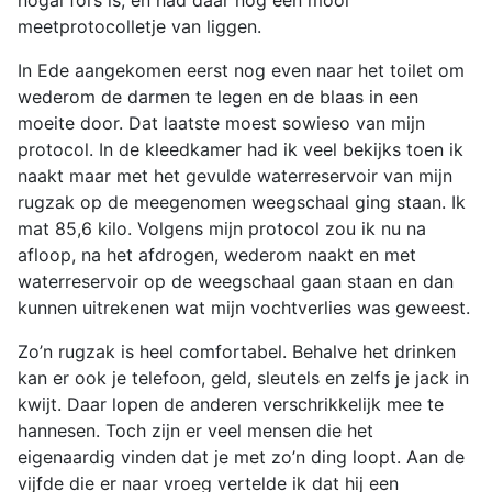
nogal fors is, en had daar nog een mooi
meetprotocolletje van liggen.
In Ede aangekomen eerst nog even naar het toilet om
wederom de darmen te legen en de blaas in een
moeite door. Dat laatste moest sowieso van mijn
protocol. In de kleedkamer had ik veel bekijks toen ik
naakt maar met het gevulde waterreservoir van mijn
rugzak op de meegenomen weegschaal ging staan. Ik
mat 85,6 kilo. Volgens mijn protocol zou ik nu na
afloop, na het afdrogen, wederom naakt en met
waterreservoir op de weegschaal gaan staan en dan
kunnen uitrekenen wat mijn vochtverlies was geweest.
Zo’n rugzak is heel comfortabel. Behalve het drinken
kan er ook je telefoon, geld, sleutels en zelfs je jack in
kwijt. Daar lopen de anderen verschrikkelijk mee te
hannesen. Toch zijn er veel mensen die het
eigenaardig vinden dat je met zo’n ding loopt. Aan de
vijfde die er naar vroeg vertelde ik dat hij een