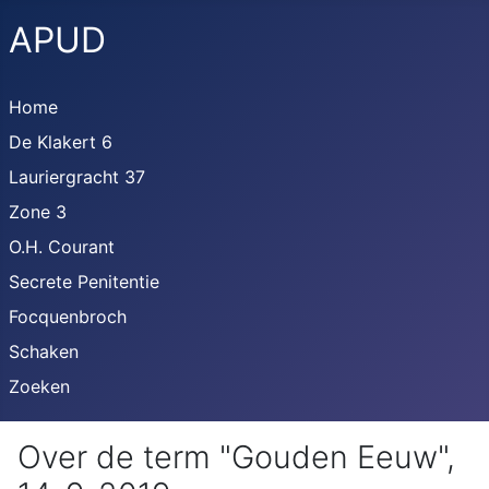
APUD
Home
De Klakert 6
Lauriergracht 37
Zone 3
O.H. Courant
Secrete Penitentie
Focquenbroch
Schaken
Zoeken
Over de term "Gouden Eeuw",