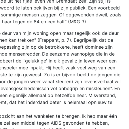
uit het rijke leven van Gremdaat zelf. Zijn stijl is
ord te laten beklijven bij zijn publiek. Een voorbeeld
oals sommige mensen zeggen. Of opgewonden dweil, zoals
t haar tegen de 84 en een half" (M&G 3).
de deur van mijn woning open maar tegelijk ook de deur
n kan trekken" (Frappant, p. 7). Begrijpelijk dat de
toepassing zijn op de betrokkene, heeft dominee zijn
lerende mensenredder. De eenzame wanhopige die in de
obeert de `gelukkige' in elk geval zijn leven weer een
enspeler mee inpakt. Hij heeft vaak veel weg van een
ste te zijn geweest. Zo is er bijvoorbeeld de jongen die
r de jongen weer vanaf sleuren) zijn levensverhaal wil
e levensgeschiedenissen vol onbegrip en miskleunen". En
omen eigenlijk allemaal op hetzelfde neer. Misverstand,
omt, dat het inderdaad beter is helemaal opnieuw te
t opzicht aan het wankelen te brengen. Ik heb maar één
die zei een middel tegen AIDS gevonden te hebben,