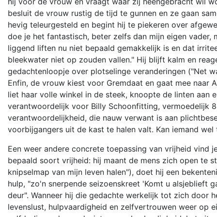
hij voor de vrouw en vraagt waar zij heengebracht wil word
besluit de vrouw rustig de tijd te gunnen en ze gaan sam
hevig teleurgesteld en begint hij te piekeren over afgewe
doe je het fantastisch, beter zelfs dan mijn eigen vader,
liggend liften nu niet bepaald gemakkelijk is en dat irrit
bleekwater niet op zouden vallen." Hij blijft kalm en reag
gedachtenloopje over plotselinge veranderingen ("Net was
Enfin, de vrouw kiest voor Gremdaat en gaat mee naar A
liet haar volle winkel in de steek, knoopte de linten aa
verantwoordelijk voor Billy Schoonfitting, vermoedelijk
verantwoordelijkheid, die nauw verwant is aan plichtbese
voorbijgangers uit de kast te halen valt. Kan iemand w
Een weer andere concrete toepassing van vrijheid vind j
bepaald soort vrijheid: hij maant de mens zich open te ste
knipselmap van mijn leven halen"), doet hij een bekenten
hulp, "zo'n snerpende seizoenskreet 'Komt u alsjeblieft 
deur". Wanneer hij die gedachte werkelijk tot zich door he
levenslust, hulpvaardigheid en zelfvertrouwen weer op 