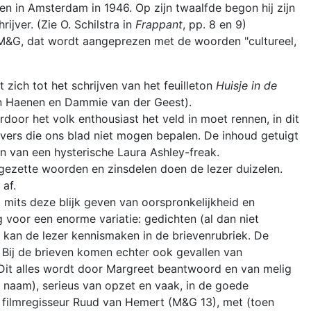
ren in Amsterdam in 1946. Op zijn twaalfde begon hij zijn
jver. (Zie O. Schilstra in
Frappant
, pp. 8 en 9)
n M&G, dat wordt aangeprezen met de woorden "cultureel,
 zich tot het schrijven van het feuilleton
Huisje in de
an Haenen en Dammie van der Geest).
oor het volk enthousiast het veld in moet rennen, in dit
gevers die ons blad niet mogen bepalen. De inhoud getuigt
jn van een hysterische Laura Ashley-freak.
gezette woorden en zinsdelen doen de lezer duizelen.
 af.
 mits deze blijk geven van oorspronkelijkheid en
g voor een enorme variatie: gedichten (al dan niet
s kan de lezer kennismaken in de brievenrubriek. De
 Bij de brieven komen echter ook gevallen van
 Dit alles wordt door Margreet beantwoord en van melig
 naam), serieus van opzet en vaak, in de goede
 filmregisseur Ruud van Hemert (M&G 13), met (toen