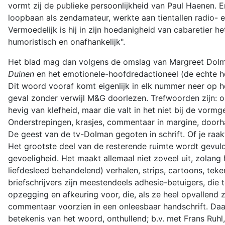
vormt zij de publieke persoonlijkheid van Paul Haenen. E
loopbaan als zendamateur, werkte aan tientallen radio- e
Vermoedelijk is hij in zijn hoedanigheid van cabaretier
humoristisch en onafhankelijk".
Het blad mag dan volgens de omslag van Margreet Dolman zij
Duinen
en het emotionele-hoofdredactioneel (de echte h
Dit woord vooraf komt eigenlijk in elk nummer neer op he
geval zonder verwijl M&G doorlezen. Trefwoorden zijn: on
hevig van klefheid, maar die valt in het niet bij de vor
Onderstrepingen, krasjes, commentaar in margine, doorha
De geest van de tv-Dolman gegoten in schrift. Of je raakt
Het grootste deel van de resterende ruimte wordt gevuld
gevoeligheid. Het maakt allemaal niet zoveel uit, zolang 
liefdesleed behandelend) verhalen, strips, cartoons, te
briefschrijvers zijn meestendeels adhesie-betuigers, di
opzegging en afkeuring voor, die, als ze heel opvallend
commentaar voorzien in een onleesbaar handschrift. Daar
betekenis van het woord, onthullend; b.v. met Frans Ru