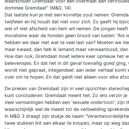
waarschuwt Gremdaat voor een overmaat aan vertrouwen: 
dominee Gremdaat" (M&G, 14).
Dat laatste kun je met een korreltje zout nemen: Gremdaa
twijfelen en hij houdt dat niet voor zich. Zo geeft hij bi
wel of niet afscheid van hem wil nemen. De jongen heeft zi
moralisme waar de honden geen brood van lusten: "Als i
hebben we daar niet wat te veel last van? Moeten we niet
maar kwaad, dan heb ik iemand maar verwaarloosd, dan ga
Hoe dan ook, Gremdaat moet iedere keer opnieuw het wiel u
belevenisjes. En dat het in dit geval toevallig goed ging
wordt niet gepraat, integendeel: aan ieder verhaal komt e
over om te hopen. En dat geldt niet alleen voor elke afz
De preken van Gremdaat zijn in veel opzichten stereotiep
kunt concluderen: Gremdaat meent het. Zo iets verzin je 
Veel vermaningen hebben een 'sexuele ondertoon'; zijn th
waarschijnlijk wel de meest tot de verbeelding sprekende
In M&G 3 draagt zijn stukje de naam "Verantwoordelijkhei
twee stukken lint aan elkaar te knopen, maar op weg daarh