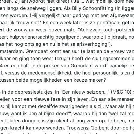
en. Zij antwoordt niet direct ("Ja ... wat moeilijk dominee .
en langs de snelweg liggen. Als Billy Schoonfitting (in lig
zen worden. (Hij vergelijkt haar gedrag met een afgewezen h
 maar ik trouw niet.' En een week later is ze pontificaal ge
eert de vrouw nu weer boven mate: "Ach zwijg toch, potsierli
eert hulpverlenersachtig begrijpend, waarop zij bijdraait, n
 het nog ontslag en nu is het salarisverhoging").
msterdam. Gremdaat komt een uur te laat en de vrouw van d
n elkaar en ging toen weer terug") heeft de sluitingsceremo
 84 en een half. In de preken van Gremdaat wordt namelijk 
f, versus de medemenselijkheid, die heel persoonlijk is en
el tussen beide mogelijkheden een keuze maken?
e in de depressiestukjes. In "Een nieuw seizoen..." (M&G 1
llen voor een nieuwe fase in zijn leven. En aan alle mensen d
is: hij kampt met dezelfde zwarigheden als zij. Maar als hi
gauw, want ik ben al bijna dood'", waarop hij dan "wel zal 
eft laten dringen, is zijn cliënt al lang weer op de been, m
eigen kracht kan voorwenden. Trouwens: "Je bent door de 