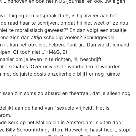
it Eindhoven en ook het NOS-journaal en ook uw eigen
ertuiging een uitspraak doet, is hij alweer aan het
, de raad haar te schrijven, omdat hij niet weet of ze nou
 niet te moralistisch geweest?" En dan volgt een staaltje
vene zich dan
altijd
schuldig voelen? Schuldgevoel,
n ik kan het ook niet helpen. Punt uit. Dan wordt iemand
en. Of toch niet..." (M&G, 9)
ier om je leven in te richten, hij beschrijft
 alle situaties. Over universele waarheden of waarden
 met de juiste dosis onzekerheid blijft er nog ruimte
issen zijn soms zo absurd en theatraal, dat je alleen nog
lijkt aan de hand van `sexuele vrijheid'. Het is
arom.
rmde Kerk op het Malieplein in Amsterdam" sluiten door
Billy Schoonfitting, liften. Hoewel hij haast heeft, stopt