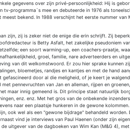
nkele gegevens over zijn privé-persoonlijkheid: Hij is gebo
n tv-programma`s mee en debuteerde in 1976 als toneelschri
 het meest bekend. In 1988 verschijnt het eerste nummer va
n, zij is zeker niet de enige die erin schrijft. Zij beperkt
oofdredacteur is Betty Asfalt, het zakelijke pseudoniem v
tzelfde; een soort warming-up, een coachers-praatje, waard
afhankelijkheid, groei, familie, nare adverteerders en uit
mgeving van dit welkomstwoord. Er zou hier sprake kunnen zi
lingen, bloemetjes, randjes en kantjes en met de hand aan
 gefascineerd door al die meligheid, of je keert je walgend
 met pennevruchten van Jan en alleman, rijpen en groenen,
het maar innig gemeend is. Dit principe staat natuurlijk bor
keningen, enz. enz. Met het gros van de onbekende inzender
e tevens naar een plaatsje hunkeren in de gewone kolommen.
 zijn, ook wel als een "gewone bijdrage" behandeld worden.
naast vind je interviews van Paul Haenen (onder zijn eigen
hl, de uitgever van de dagboeken van Wim Kan (M&G 4), met