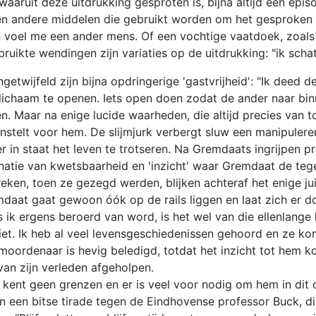
ruit deze uitdrukking gesproten is, bijna altijd een episode 
n andere middelen die gebruikt worden om het gesproken wo
op en voel me een ander mens. Of een vochtige vaatdoek, z
uikte wendingen zijn variaties op de uitdrukking: "ik scha
twijfeld zijn bijna opdringerige 'gastvrijheid': "Ik deed 
lichaam te openen. Iets open doen zodat de ander naar binne
n. Maar na enige lucide waarheden, die altijd precies van 
 openstelt voor hem. De slijmjurk verbergt sluw een manipu
 in staat het leven te trotseren. Na Gremdaats ingrijpen pr
natie van kwetsbaarheid en 'inzicht' waar Gremdaat de teg
reken, toen ze gezegd werden, blijken achteraf het enige jui
at gaat gewoon óók op de rails liggen en laat zich er doo
s ik ergens beroerd van word, is het wel van die ellenlang
r niet. Ik heb al veel levensgeschiedenissen gehoord en ze k
oordenaar is hevig beledigd, totdat het inzicht tot hem k
an zijn verleden afgeholpen.
it kent geen grenzen en er is veel voor nodig om hem in di
. In een bitse tirade tegen de Eindhovense professor Buck, 