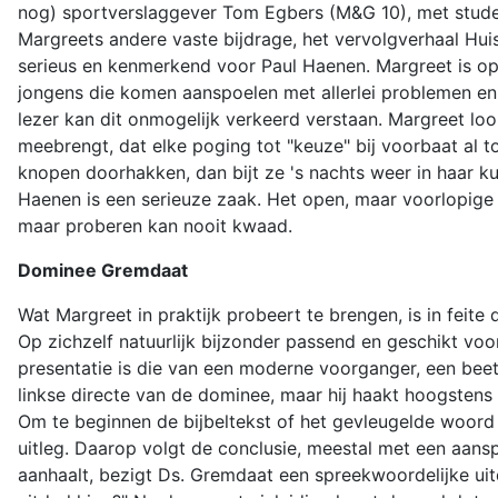
nog) sportverslaggever Tom Egbers (M&G 10), met stude
Margreets andere vaste bijdrage, het vervolgverhaal Hui
serieus en kenmerkend voor Paul Haenen. Margreet is op 
jongens die komen aanspoelen met allerlei problemen en c
lezer kan dit onmogelijk verkeerd verstaan. Margreet loo
meebrengt, dat elke poging tot "keuze" bij voorbaat al 
knopen doorhakken, dan bijt ze 's nachts weer in haar k
Haenen is een serieuze zaak. Het open, maar voorlopige e
maar proberen kan nooit kwaad.
Dominee Gremdaat
Wat Margreet in praktijk probeert te brengen, is in feit
Op zichzelf natuurlijk bijzonder passend en geschikt voor
presentatie is die van een moderne voorganger, een beetj
linkse directe van de dominee, maar hij haakt hoogstens 
Om te beginnen de bijbeltekst of het gevleugelde woord 
uitleg. Daarop volgt de conclusie, meestal met een aansp
aanhaalt, bezigt Ds. Gremdaat een spreekwoordelijke uitd