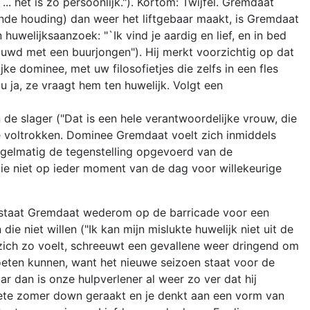
.. het is zo persoonlijk."). Kortom: Twijfel. Gremdaat
gende houding) dan weer het liftgebaar maakt, is Gremdaat
uwelijksaanzoek: "`Ik vind je aardig en lief, en in bed
trouwd met een buurjongen"). Hij merkt voorzichtig op dat
jke dominee, met uw filosofietjes die zelfs in een fles
ou ja, ze vraagt hem ten huwelijk. Volgt een
e slager ("Dat is een hele verantwoordelijke vrouw, die
nie voltrokken. Dominee Gremdaat voelt zich inmiddels
regelmatig de tegenstelling opgevoerd van de
 die niet op ieder moment van de dag voor willekeurige
0) staat Gremdaat wederom op de barricade voor een
ie niet willen ("Ik kan mijn mislukte huwelijk niet uit de
j zich zo voelt, schreeuwt een gevallene weer dringend om
moeten kunnen, want het nieuwe seizoen staat voor de
aar dan is onze hulpverlener al weer zo ver dat hij
hete zomer down geraakt en je denkt aan een vorm van