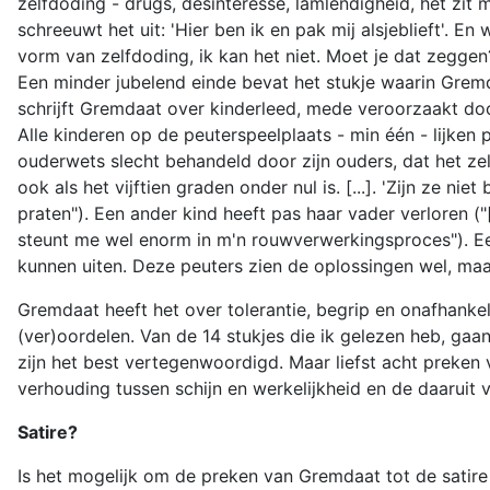
zelfdoding - drugs, desinteresse, lamlendigheid, het zit m
schreeuwt het uit: 'Hier ben ik en pak mij alsjeblieft'.
vorm van zelfdoding, ik kan het niet. Moet je dat zeggen?
Een minder jubelend einde bevat het stukje waarin Gremd
schrijft Gremdaat over kinderleed, mede veroorzaakt do
Alle kinderen op de peuterspeelplaats - min één - lijken
ouderwets slecht behandeld door zijn ouders, dat het ze
ook als het vijftien graden onder nul is. [...]. 'Zijn ze n
praten"). Een ander kind heeft pas haar vader verloren ("[
steunt me wel enorm in m'n rouwverwerkingsproces"). Een 
kunnen uiten. Deze peuters zien de oplossingen wel, maar z
Gremdaat heeft het over tolerantie, begrip en onafhankelij
(ver)oordelen. Van de 14 stukjes die ik gelezen heb, gaa
zijn het best vertegenwoordigd. Maar liefst acht preken 
verhouding tussen schijn en werkelijkheid en de daaruit 
Satire?
Is het mogelijk om de preken van Gremdaat tot de satir