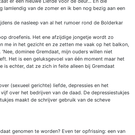
staat er een nieuwe Liefde voor de deur... En die
 nog lamlendig van de zomer en ik ben nog bezig aan een
ijdens de nasleep van al het rumoer rond de Bolderkar
oop droefenis. Het ene afzijdige jongetje wordt zo
n me in het gezicht en ze zetten me vaak op het balkon,
ter. 'Nee, dominee Gremdaat, mijn ouders willen niet
g leeft. Het is een geluksgevoel van één moment maar het
s echter, dat ze zich in feite alleen bij Gremdaat
over (sexueel gerichte) liefde, depressies en het
 vijf over het bedrijven van de daad. De depressiestukjes
stukjes maakt de schrijver gebruik van de scheve
mdaat genomen te worden? Even ter opfrissing: een van