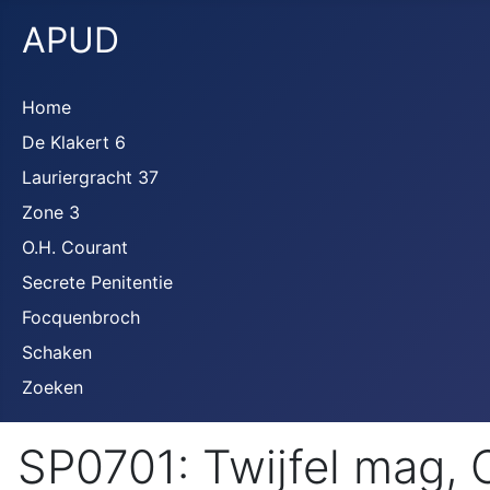
APUD
Home
De Klakert 6
Lauriergracht 37
Zone 3
O.H. Courant
Secrete Penitentie
Focquenbroch
Schaken
Zoeken
SP0701: Twijfel mag, O