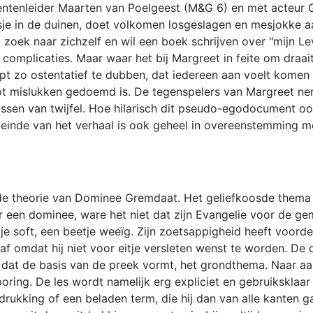
ntenleider Maarten van Poelgeest (M&G 6) en met acteur 
sje in de duinen, doet volkomen losgeslagen en mesjokke aa
zoek naar zichzelf en wil een boek schrijven over "mijn L
omplicaties. Maar waar het bij Margreet in feite om draait
pt zo ostentatief te dubben, dat iedereen aan voelt komen 
tot mislukken gedoemd is. De tegenspelers van Margreet ne
ussen van twijfel. Hoe hilarisch dit pseudo-egodocument o
inde van het verhaal is ook geheel in overeenstemming met 
e de theorie van Dominee Gremdaat. Het geliefkoosde thema v
 een dominee, ware het niet dat zijn Evangelie voor de gemid
e soft, een beetje weeïg. Zijn zoetsappigheid heeft voordel
af omdat hij niet voor eitje versleten wenst te worden. De 
dat de basis van de preek vormt, het grondthema. Naar aan
oring. De les wordt namelijk erg expliciet en gebruiksklaa
rukking of een beladen term, die hij dan van alle kanten g