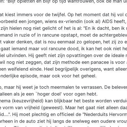
"Blijf opletten en blijf op tijd wantrouwen, ook de man u
t kiest immers voor de twijfel. Op het moment dat hij vol ov
jvoorbeeld een jongen, wiens ex-vriendin (ook al) AIDS heeft
jn hielen nog niet gelicht of het is al: "En ik dacht, ben ik
emand in ruzie of in rancune opstapt, moet de achtergeble
 vaker denken, dat is nou eenmaal zo gelopen, het zij zo e
at iemand maar vol rancune dood, ik kan het ook niet help
itvinden. Hij geeft niet zijn opvattingen over de ideale man
, wil nog niet zeggen, dat zijn methode een panacee is voor
en weifelend einde. Heel begrijpelijk overigens, want alleen
onderlijke episode, maar ook voor het geheel.
, maar hij weet je toch meermalen te verrassen. De beleven
alleen als je een `hoger doel' voor ogen hebt.
ema (keuzevrijheid) kan blijkbaar het beste worden verduide
 vorm van vrijheid (geweest). Maar het gaat niet alleen da
d....". Hij moet plechtig en officieel de "Nederduits Hervo
een in de auto ziet hij langs de snelweg een oudere vrouw, 