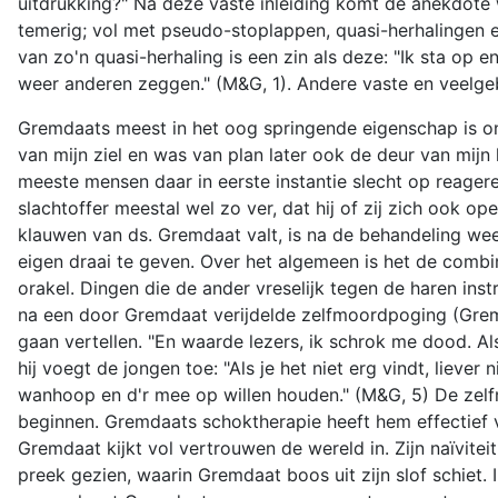
uitdrukking?" Na deze vaste inleiding komt de anekdote waa
temerig; vol met pseudo-stoplappen, quasi-herhalingen e
van zo'n quasi-herhaling is een zin als deze: "Ik sta 
weer anderen zeggen." (M&G, 1). Andere vaste en veelgebr
Gremdaats meest in het oog springende eigenschap is onge
van mijn ziel en was van plan later ook de deur van mijn 
meeste mensen daar in eerste instantie slecht op reagere
slachtoffer meestal wel zo ver, dat hij of zij zich ook
klauwen van ds. Gremdaat valt, is na de behandeling weer
eigen draai te geven. Over het algemeen is het de combi
orakel. Dingen die de ander vreselijk tegen de haren inst
na een door Gremdaat verijdelde zelfmoordpoging (Gremda
gaan vertellen. "En waarde lezers, ik schrok me dood. Al
hij voegt de jongen toe: "Als je het niet erg vindt, lieve
wanhoop en d'r mee op willen houden." (M&G, 5) De zelfm
beginnen. Gremdaats schoktherapie heeft hem effectief v
Gremdaat kijkt vol vertrouwen de wereld in. Zijn naïvite
preek gezien, waarin Gremdaat boos uit zijn slof schiet