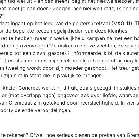
ijn tijd wel uit - en dan ineens begint het nieuwe seizoen, 
 En wat moet je dan doen? Zeggen, nee nieuwe liefde, ik ben
".
aat ingaat op het leed van de peuterspeelzaal (M&G 11). T
or de beperkte keuzemogelijkheden van deze kleintjes.
 pret te hebben, maar in werkelijkheid kampen ze met een h
lfdoding overweegt ("Ze maken ruzie, ze vechten, ze spuge
iet bereid tot een zinvol gesprek?' informeerde ik bij de kleu
...] en als u dan met mij speelt dan lijkt het net of hij no
tweeling wordt door zijn moeder geschopt. Het treurigste i
ijn niet in staat die in praktijk te brengen.
kheid. Concreet werkt hij dit uit, zoals gezegd, in stukjes 
n er (met overlappingen) ongeveer zes over liefde, waarvan
van Gremdaat zijn getekend door neerslachtigheid. In vier 
voortvloeiende veroordelingen.
e te rekenen? Ofwel: hoe serieus dienen de preken van Gre