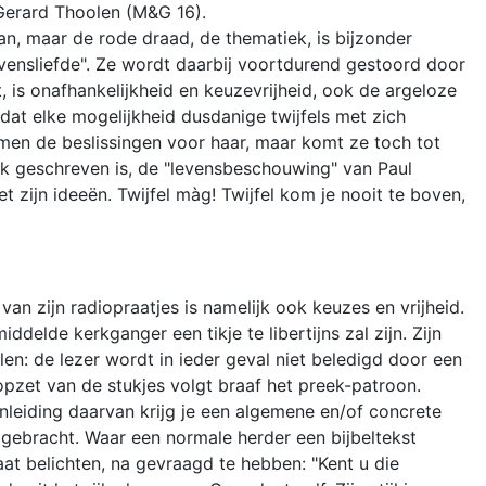
Gerard Thoolen (M&G 16).
n, maar de rode draad, de thematiek, is bijzonder
evensliefde". Ze wordt daarbij voortdurend gestoord door
, is onafhankelijkheid en keuzevrijheid, ook de argeloze
dat elke mogelijkheid dusdanige twijfels met zich
men de beslissingen voor haar, maar komt ze toch tot
ok geschreven is, de "levensbeschouwing" van Paul
zijn ideeën. Twijfel màg! Twijfel kom je nooit te boven,
an zijn radiopraatjes is namelijk ook keuzes en vrijheid.
delde kerkganger een tikje te libertijns zal zijn. Zijn
en: de lezer wordt in ieder geval niet beledigd door een
opzet van de stukjes volgt braaf het preek-patroon.
leiding daarvan krijg je een algemene en/of concrete
r gebracht. Waar een normale herder een bijbeltekst
aat belichten, na gevraagd te hebben: "Kent u die