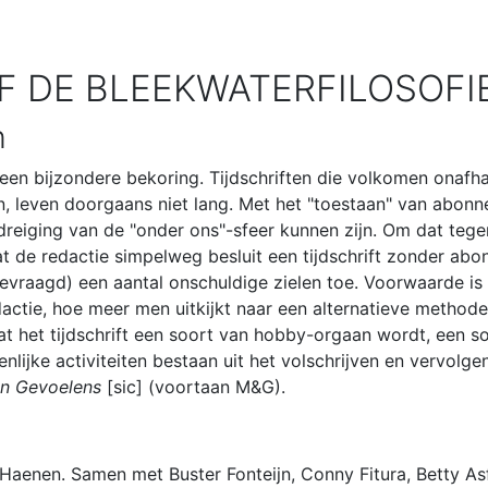
F DE BLEEKWATERFILOSOFI
n
een bijzondere bekoring. Tijdschriften die volkomen onafhan
, leven doorgaans niet lang. Met het "toestaan" van abonne
reiging van de "onder ons"-sfeer kunnen zijn. Om dat tegen
dat de redactie simpelweg besluit een tijdschrift zonder ab
gevraagd) een aantal onschuldige zielen toe. Voorwaarde is
actie, hoe meer men uitkijkt naar een alternatieve method
het tijdschrift een soort van hobby-orgaan wordt, een soort
ijke activiteiten bestaan uit het volschrijven en vervolgen
n Gevoelens
[sic] (voortaan M&G).
Haenen. Samen met Buster Fonteijn, Conny Fitura, Betty A