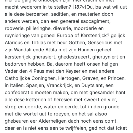
macht wederom in te stellen? [
187v
]Ou, ba wat wil uut
alle dese beroerten, seditien, en meuterien doch
anders werden, dan een generael saccagiment,
rooverie, pillieringhe, dieverie, moorderie en
ruynieringe van geheel Europa of Kerstenrijck? gelijck
Alaricus en Totilas met heur Gothen, Gensericus met
zijn Wandali ende Attila met zijn Hunnen geheel
kerstenrijck gherasiert, ghedestrueert, gheruyniert en
bedorven hebben. Ba, daerom heeft onsen heligen
Vader den 4 Paus met den Keyser en met andere
Catholijcke Coninghen, Hertogen, Graven, en Princen,
in Italien, Spanjen, Vranckrijck, en Duytslant, een
confederatie moeten maken, om met ghesamder hant
alle dese ketterien of heresien met sweert en vier,
strop en coorde, water en eerde, tot in den gronde
met die wortel uut te roeyen, en het sal alsoo
ghebeuren eer Alderheligen dach noch eens comt,
daer en is niet eens aen te twijffelen, gedinct dat icket