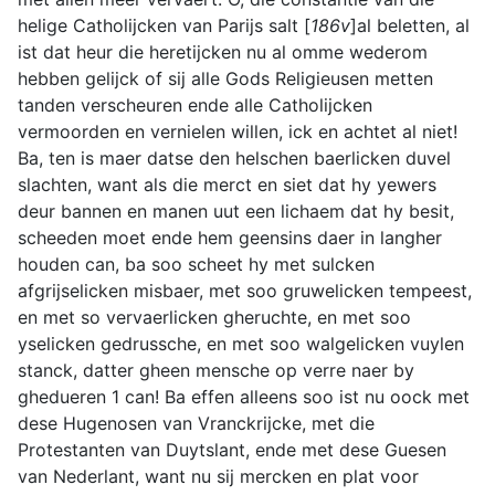
helige Catholijcken van Parijs salt [
186v
]al beletten, al
ist dat heur die heretijcken nu al omme wederom
hebben gelijck of sij alle Gods Religieusen metten
tanden verscheuren ende alle Catholijcken
vermoorden en vernielen willen, ick en achtet al niet!
Ba, ten is maer datse den helschen baerlicken duvel
slachten, want als die merct en siet dat hy yewers
deur bannen en manen uut een lichaem dat hy besit,
scheeden moet ende hem geensins daer in langher
houden can, ba soo scheet hy met sulcken
afgrijselicken misbaer, met soo gruwelicken tempeest,
en met so vervaerlicken gheruchte, en met soo
yselicken gedrussche, en met soo walgelicken vuylen
stanck, datter gheen mensche op verre naer by
ghedueren 1 can! Ba effen alleens soo ist nu oock met
dese Hugenosen van Vranckrijcke, met die
Protestanten van Duytslant, ende met dese Guesen
van Nederlant, want nu sij mercken en plat voor