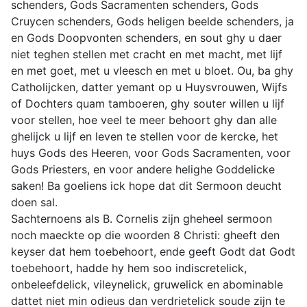
schenders, Gods Sacramenten schenders, Gods
Cruycen schenders, Gods heligen beelde schenders, ja
en Gods Doopvonten schenders, en sout ghy u daer
niet teghen stellen met cracht en met macht, met lijf
en met goet, met u vleesch en met u bloet. Ou, ba ghy
Catholijcken, datter yemant op u Huysvrouwen, Wijfs
of Dochters quam tamboeren, ghy souter willen u lijf
voor stellen, hoe veel te meer behoort ghy dan alle
ghelijck u lijf en leven te stellen voor de kercke, het
huys Gods des Heeren, voor Gods Sacramenten, voor
Gods Priesters, en voor andere helighe Goddelicke
saken! Ba goeliens ick hope dat dit Sermoon deucht
doen sal.
Sachternoens als B. Cornelis zijn gheheel sermoon
noch maeckte op die woorden 8 Christi: gheeft den
keyser dat hem toebehoort, ende geeft Godt dat Godt
toebehoort, hadde hy hem soo indiscretelick,
onbeleefdelick, vileynelick, gruwelick en abominable
dattet niet min odieus dan verdrietelick soude zijn te