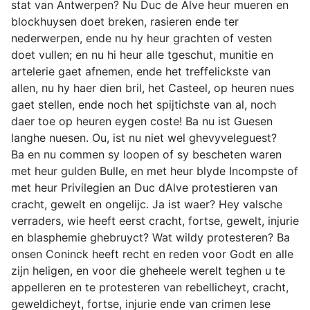
stat van Antwerpen? Nu Duc de Alve heur mueren en
blockhuysen doet breken, rasieren ende ter
nederwerpen, ende nu hy heur grachten of vesten
doet vullen; en nu hi heur alle tgeschut, munitie en
artelerie gaet afnemen, ende het treffelickste van
allen, nu hy haer dien bril, het Casteel, op heuren nues
gaet stellen, ende noch het spijtichste van al, noch
daer toe op heuren eygen coste! Ba nu ist Guesen
langhe nuesen. Ou, ist nu niet wel ghevyveleguest?
Ba en nu commen sy loopen of sy bescheten waren
met heur gulden Bulle, en met heur blyde Incompste of
met heur Privilegien an Duc dAlve protestieren van
cracht, gewelt en ongelijc. Ja ist waer? Hey valsche
verraders, wie heeft eerst cracht, fortse, gewelt, injurie
en blasphemie ghebruyct? Wat wildy protesteren? Ba
onsen Coninck heeft recht en reden voor Godt en alle
zijn heligen, en voor die gheheele werelt teghen u te
appelleren en te protesteren van rebellicheyt, cracht,
geweldicheyt, fortse, injurie ende van crimen lese