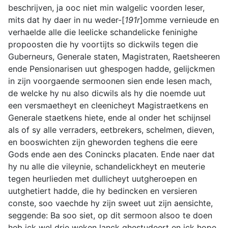
beschrijven, ja ooc niet min walgelic voorden leser,
mits dat hy daer in nu weder-[
191r
]omme vernieude en
verhaelde alle die leelicke schandelicke feninighe
propoosten die hy voortijts so dickwils tegen die
Guberneurs, Generale staten, Magistraten, Raetsheeren
ende Pensionarisen uut ghespogen hadde, gelijckmen
in zijn voorgaende sermoonen sien ende lesen mach,
de welcke hy nu also dicwils als hy die noemde uut
een versmaetheyt en cleenicheyt Magistraetkens en
Generale staetkens hiete, ende al onder het schijnsel
als of sy alle verraders, eetbrekers, schelmen, dieven,
en booswichten zijn gheworden teghens die eere
Gods ende aen des Conincks placaten. Ende naer dat
hy nu alle die vileynie, schandelickheyt en meuterie
tegen heurlieden met dullicheyt uutgheroepen en
uutghetiert hadde, die hy bedincken en versieren
conste, soo vaechde hy zijn sweet uut zijn aensichte,
seggende: Ba soo siet, op dit sermoon alsoo te doen
heb ick wel drie weken lanck ghestudeert en ick hope