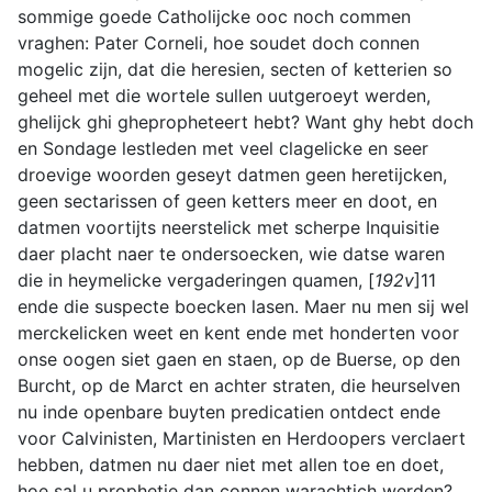
sommige goede Catholijcke ooc noch commen
vraghen: Pater Corneli, hoe soudet doch connen
mogelic zijn, dat die heresien, secten of ketterien so
geheel met die wortele sullen uutgeroeyt werden,
ghelijck ghi ghepropheteert hebt? Want ghy hebt doch
en Sondage lestleden met veel clagelicke en seer
droevige woorden geseyt datmen geen heretijcken,
geen sectarissen of geen ketters meer en doot, en
datmen voortijts neerstelick met scherpe Inquisitie
daer placht naer te ondersoecken, wie datse waren
die in heymelicke vergaderingen quamen, [
192v
]11
ende die suspecte boecken lasen. Maer nu men sij wel
merckelicken weet en kent ende met honderten voor
onse oogen siet gaen en staen, op de Buerse, op den
Burcht, op de Marct en achter straten, die heurselven
nu inde openbare buyten predicatien ontdect ende
voor Calvinisten, Martinisten en Herdoopers verclaert
hebben, datmen nu daer niet met allen toe en doet,
hoe sal u prophetie dan connen warachtich werden?