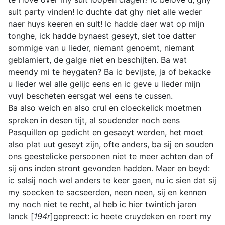
sult party vinden! Ic duchte dat ghy niet alle weder
naer huys keeren en sult! Ic hadde daer wat op mijn
tonghe, ick hadde bynaest geseyt, siet toe datter
sommige van u lieder, niemant genoemt, niemant
geblamiert, de galge niet en beschijten. Ba wat
meendy mi te heygaten? Ba ic bevijste, ja of bekacke
u lieder wel alle gelijc eens en ic geve u lieder mijn
vuyl bescheten eersgat wel eens te cussen.
Ba also weich en also crul en cloeckelick moetmen
spreken in desen tijt, al soudender noch eens
Pasquillen op gedicht en gesaeyt werden, het moet
also plat uut geseyt zijn, ofte anders, ba sij en souden
ons geestelicke persoonen niet te meer achten dan of
sij ons inden stront gevonden hadden. Maer en beyd:
ic salsij noch wel anders te keer gaen, nu ic sien dat sij
my soecken te sacseerden, neen neen, sij en kennen
my noch niet te recht, al heb ic hier twintich jaren
lanck [
194r
]gepreect: ic heete cruydeken en roert my