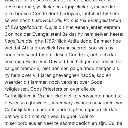
dese horribile, yselicke en afgrijselicke tyrannie die
dien boosen Conde doet bedrijven, intituliert hy hem
selven noch
Ludovicus xiij. Primus rex Evangelistarum
of
Evangelicorum
. Ou, is dit niet eenen jenten eersten
Coninck der Evangelisten! Ba dat hy hem selven heete:
flagellum dei
, ghe-[
189r
]lijck Attila dede. Ba maer hoe
wel dat Attila gruwelick tyranniseerde, soo was hy
noch een sanct by dat desen Conde is, och och dat
hem mijn Heere van Guyse (dien heligen martelaer, ter
saliger memorie) niet aen een galge dede hangen als
hy hem over vijf jaren ghevanghen hadde, soo en
waerder dit jammer, noch verdriet over Gods
religieusen, Gods Priesters en over alle de
Catholijcken in Vrancrijcke niet te verwachten noch te
bevreesen gheweest, maer way eylacen acharmen, wy
Catholijcken en hebben anders gheen ghebreck dan
dat wy altijt niet dan veel te goet, veel te
misericordieus en veel te sachtmoedich en zijn. Ou, ba