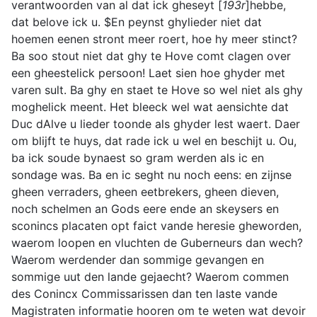
verantwoorden van al dat ick gheseyt [
193r
]hebbe,
dat belove ick u. $En peynst ghylieder niet dat
hoemen eenen stront meer roert, hoe hy meer stinct?
Ba soo stout niet dat ghy te Hove comt clagen over
een gheestelick persoon! Laet sien hoe ghyder met
varen sult. Ba ghy en staet te Hove so wel niet als ghy
moghelick meent. Het bleeck wel wat aensichte dat
Duc dAlve u lieder toonde als ghyder lest waert. Daer
om blijft te huys, dat rade ick u wel en beschijt u. Ou,
ba ick soude bynaest so gram werden als ic en
sondage was. Ba en ic seght nu noch eens: en zijnse
gheen verraders, gheen eetbrekers, gheen dieven,
noch schelmen an Gods eere ende an skeysers en
sconincs placaten opt faict vande heresie gheworden,
waerom loopen en vluchten de Guberneurs dan wech?
Waerom werdender dan sommige gevangen en
sommige uut den lande gejaecht? Waerom commen
des Conincx Commissarissen dan ten laste vande
Magistraten informatie hooren om te weten wat devoir