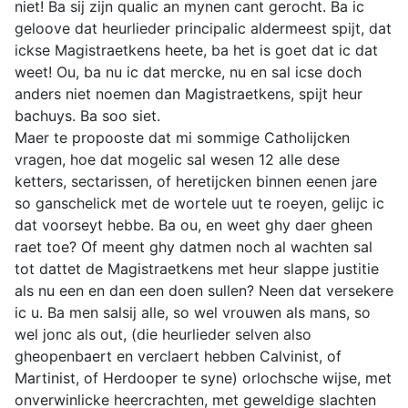
niet! Ba sij zijn qualic an mynen cant gerocht. Ba ic
geloove dat heurlieder principalic aldermeest spijt, dat
ickse Magistraetkens heete, ba het is goet dat ic dat
weet! Ou, ba nu ic dat mercke, nu en sal icse doch
anders niet noemen dan Magistraetkens, spijt heur
bachuys. Ba soo siet.
Maer te propooste dat mi sommige Catholijcken
vragen, hoe dat mogelic sal wesen 12 alle dese
ketters, sectarissen, of heretijcken binnen eenen jare
so ganschelick met de wortele uut te roeyen, gelijc ic
dat voorseyt hebbe. Ba ou, en weet ghy daer gheen
raet toe? Of meent ghy datmen noch al wachten sal
tot dattet de Magistraetkens met heur slappe justitie
als nu een en dan een doen sullen? Neen dat versekere
ic u. Ba men salsij alle, so wel vrouwen als mans, so
wel jonc als out, (die heurlieder selven also
gheopenbaert en verclaert hebben Calvinist, of
Martinist, of Herdooper te syne) orlochsche wijse, met
onverwinlicke heercrachten, met geweldige slachten