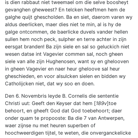
is dien rabbaut niet tweemael om die selve boosheyt
gevanghen gheweest? En telcken heeftmen hem de
galghe quijt ghescholden. Ba en siet, daerom varen wy
aldus deerlicken, maer dies niet te min, al is hy de
galge ontcommen, de baerlicke duvels vander hellen
sullen hem noch peck, sulpher en terre achter in zijn
eersgat branden! Ba zijn siele en sal so geluckich niet
wesen datse int Vagevier commen sal, noch gheen
siele van alle zijn Hughenosen, want sy en ghelooven
in gheen Vagevier en naer heur gheloove sal heur
gheschieden, en voor alsulcken sielen en bidden wy
Catholijcken niet, dat wy soo en doen.
Den 6. Novembris leyde B. Cornelis die sententie
Christi uut: Geeft den Keyser dat hem [
189v
]toe
behoort, en gheeft God dat God toebehoort; daer
onder quam te propooste: Ba die 7 van Antwerpen,
waer zijnse nu met heuren superben of
hoochweerdigen tijtel, te weten, die onverganckelicke