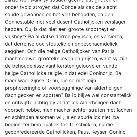
onder tvolc stroyen dat Conde als cax de slacht
soude gewonnen en het velt behouden, en den
Connestable met veel dusent Catholijcken verslagen
hebben. Ou, is dat niet een groote snootheyt en
valsheyt? Ba al datse derren peynsen, en versieren,
dat derrense ooc stoutelic en onbeschaemdelick
segghen. Och die helige Catholijcken van Parijs
machmen wel grootelix loven en prijsen, want sy zijn
de behoudenisse vant kersten geloove en vande
helige Catholijcke religie in dat edel Conincrijc. Ba
maer waer zijnse 10 nu, die so met mijn
propheteringhe of voorsegghinge van alderheligen
dach gecken en spotten? Ba ic blijve wel constantelick
en ontwijffelachtig by al dat ick Alderheligen dach
voorseit hebbe, men macher achter straten met lachen
en schimpen alsomen wil, ja en soude ick niet, ba
beginneter hem qualick toe te schicken, nu die
geconfedereerde Catholijcken, Paus, Keyser, Coninc,