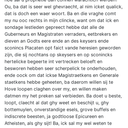
Ou, ba dat is seer wel ghevraecht, al nim icket qualick,
dat is doch een waer woort. Ba en die vraghe comt
my nu ooc rechts in mijn clincke, want om dat ick en
sondage lestleden gepreect hebbe dat alle de
Guberneurs en Magistraten verraders, eetbrekers en
dieven an Godts eere ende an des keysers ende
sconincs Placaten opt faict vande heresien geworden
zijn, die sij nochtans op skeysers en op sconincks
hertelicke begeerte int vertrecken beloeft en
besworen hebben seer scherpelick te onderhouden,
ende oock om dat ickse Magistraetkens en Generale
staetkens hebbe geheeten, ba daerom willen sij te
Hove loopen claghen over my, en willen maken
datmen my het preken sal verbieden. Ba doet u beste,
loopt, claecht al dat ghy weet en beschijt u, ghy
bottemuylen, onverstandige esels, grove buffels en
indiscrete beesten, ja godtloose Epicureen en
Atheisten, als ghy sijt! Ba, ick sal my wel weten te