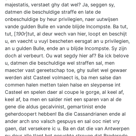
majestatis, verstaet ghy dat wel? Ja, seggen sy,
datmen die beschuldige straffe en late de
onbeschuldige by heur privilegien, naer uutwijsen
vande gulden Bulle en vande blijde Incompste. Ba tut,
tut, [
190r
]tut, al deur wech van hier, loopt en beschijt
u, en vaecht u vuyl bescheten eersgat an u privilegien,
an u gulden Bulle, ende an u blijde Incompste. Sy zijn
doch al verbeurt. Ou wat segdy hier af? Ba ick belove
u, datmen die beschuldige wel straffen sal, men
maecter vast gereetschap toe, ghy sullet wel gewaer
werden alst Casteel volmaect is, ba men salse dan
commen halen metten taien halse en sleypense int
Casteel en spelen daer al coupe le gorge, al keel af,
keel af, ba men en salder niet een sparen van al de
gene die aldus gecalvinist, gemartinist ende
geherdoopert hebben! Ba die Cassandrianen ende al
ander arch sno valsch gespuys en sal ooc niet vry
gaen, dat versekere ic u. Ba en dat die van Antwerpen
nu deur alle tlant het geruchte stroyen dat Brederode