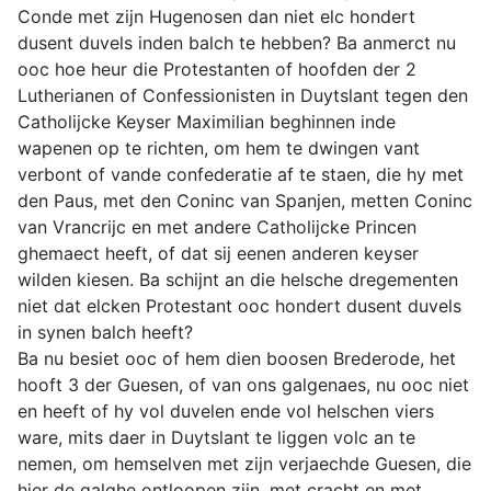
Conde met zijn Hugenosen dan niet elc hondert
dusent duvels inden balch te hebben? Ba anmerct nu
ooc hoe heur die Protestanten of hoofden der 2
Lutherianen of Confessionisten in Duytslant tegen den
Catholijcke Keyser Maximilian beghinnen inde
wapenen op te richten, om hem te dwingen vant
verbont of vande confederatie af te staen, die hy met
den Paus, met den Coninc van Spanjen, metten Coninc
van Vrancrijc en met andere Catholijcke Princen
ghemaect heeft, of dat sij eenen anderen keyser
wilden kiesen. Ba schijnt an die helsche dregementen
niet dat elcken Protestant ooc hondert dusent duvels
in synen balch heeft?
Ba nu besiet ooc of hem dien boosen Brederode, het
hooft 3 der Guesen, of van ons galgenaes, nu ooc niet
en heeft of hy vol duvelen ende vol helschen viers
ware, mits daer in Duytslant te liggen volc an te
nemen, om hemselven met zijn verjaechde Guesen, die
hier de galghe ontloopen zijn, met cracht en met