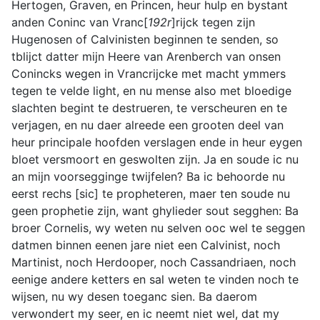
Hertogen, Graven, en Princen, heur hulp en bystant
anden Coninc van Vranc[
192r
]rijck tegen zijn
Hugenosen of Calvinisten beginnen te senden, so
tblijct datter mijn Heere van Arenberch van onsen
Conincks wegen in Vrancrijcke met macht ymmers
tegen te velde light, en nu mense also met bloedige
slachten begint te destrueren, te verscheuren en te
verjagen, en nu daer alreede een grooten deel van
heur principale hoofden verslagen ende in heur eygen
bloet versmoort en geswolten zijn. Ja en soude ic nu
an mijn voorsegginge twijfelen? Ba ic behoorde nu
eerst rechs [sic] te propheteren, maer ten soude nu
geen prophetie zijn, want ghylieder sout segghen: Ba
broer Cornelis, wy weten nu selven ooc wel te seggen
datmen binnen eenen jare niet een Calvinist, noch
Martinist, noch Herdooper, noch Cassandriaen, noch
eenige andere ketters en sal weten te vinden noch te
wijsen, nu wy desen toeganc sien. Ba daerom
verwondert my seer, en ic neemt niet wel, dat my