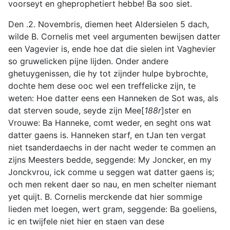
voorseyt en gheprophetiert hebbe! Ba soo siet.
Den .2. Novembris, diemen heet Aldersielen 5 dach,
wilde B. Cornelis met veel argumenten bewijsen datter
een Vagevier is, ende hoe dat die sielen int Vaghevier
so gruwelicken pijne lijden. Onder andere
ghetuygenissen, die hy tot zijnder hulpe bybrochte,
dochte hem dese ooc wel een treffelicke zijn, te
weten: Hoe datter eens een Hanneken de Sot was, als
dat sterven soude, seyde zijn Mee[
188r
]ster en
Vrouwe: Ba Hanneke, comt weder, en seght ons wat
datter gaens is. Hanneken starf, en tJan ten vergat
niet tsanderdaechs in der nacht weder te commen an
zijns Meesters bedde, seggende: My Joncker, en my
Jonckvrou, ick comme u seggen wat datter gaens is;
och men rekent daer so nau, en men schelter niemant
yet quijt. B. Cornelis merckende dat hier sommige
lieden met loegen, wert gram, seggende: Ba goeliens,
ic en twijfele niet hier en staen van dese