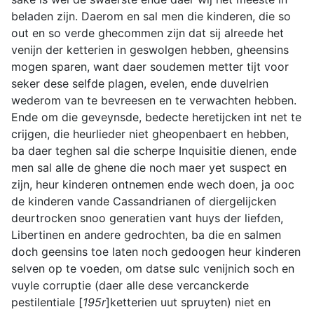
beladen zijn. Daerom en sal men die kinderen, die so
out en so verde ghecommen zijn dat sij alreede het
venijn der ketterien in geswolgen hebben, gheensins
mogen sparen, want daer soudemen metter tijt voor
seker dese selfde plagen, evelen, ende duvelrien
wederom van te bevreesen en te verwachten hebben.
Ende om die geveynsde, bedecte heretijcken int net te
crijgen, die heurlieder niet gheopenbaert en hebben,
ba daer teghen sal die scherpe Inquisitie dienen, ende
men sal alle de ghene die noch maer yet suspect en
zijn, heur kinderen ontnemen ende wech doen, ja ooc
de kinderen vande Cassandrianen of diergelijcken
deurtrocken snoo generatien vant huys der liefden,
Libertinen en andere gedrochten, ba die en salmen
doch geensins toe laten noch gedoogen heur kinderen
selven op te voeden, om datse sulc venijnich soch en
vuyle corruptie (daer alle dese vercanckerde
pestilentiale [
195r
]ketterien uut spruyten) niet en