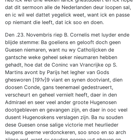
dat dit sermoon alle de Nederlanden deur loopen sal,
en ic wil wel dattet yegelick weet, want ick en passe
op niemant die leeft, dat ick soo en doen.
Den .23. Novembris riep B. Cornelis met luyder ende
blijde stemme: Ba goeliens en gelooft doch geen
Guesen niemaren, want nu wy Catholijcken de
gantsche weke geheel seker nieumaren hebben
gehadt, hoe dat de Coninc van Vrancrijke op S.
Martins avont by Parijs het legher van Gods
ghesworen [
191v
]9 viant en synen dootviant, dien
doosen Conde, gans teenemael gedestrueert,
verscheurt en geheel vernielt heeft, daer in den
Admirael en seer veel ander groote Hugenosen
dootgebleven en gevangen zijn, en daer in ooc veel
dusent Hugenoskens verslagen zijn. Ba nu souden
dese Guesen onse salige victorie met heurlieder
leugens geerne verdonckeren, soo snoo en so arch
zijnse wel, want sy souden geerne uut gheven en