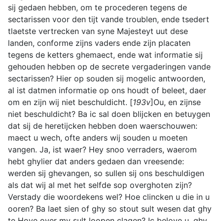
sij gedaen hebben, om te procederen tegens de
sectarissen voor den tijt vande troublen, ende tsedert
tlaetste vertrecken van syne Majesteyt uut dese
landen, conforme zijns vaders ende zijn placaten
tegens de ketters ghemaect, ende wat informatie sij
gehouden hebben op de secrete vergaderingen vande
sectarissen? Hier op souden sij mogelic antwoorden,
al ist datmen informatie op ons houdt of beleet, daer
om en zijn wij niet beschuldicht. [
193v
]Ou, en zijnse
niet beschuldicht? Ba ic sal doen blijcken en betuygen
dat sij de heretijcken hebben doen waerschouwen:
maect u wech, ofte anders wij souden u moeten
vangen. Ja, ist waer? Hey snoo verraders, waerom
hebt ghylier dat anders gedaen dan vreesende:
werden sij ghevangen, so sullen sij ons beschuldigen
als dat wij al met het selfde sop overghoten zijn?
Verstady die woordekens wel? Hoe clincken u die in u
ooren? Ba laet sien of ghy so stout sult wesen dat ghy
te Hove over my sult loopen clagen? Ic belove u, ghy