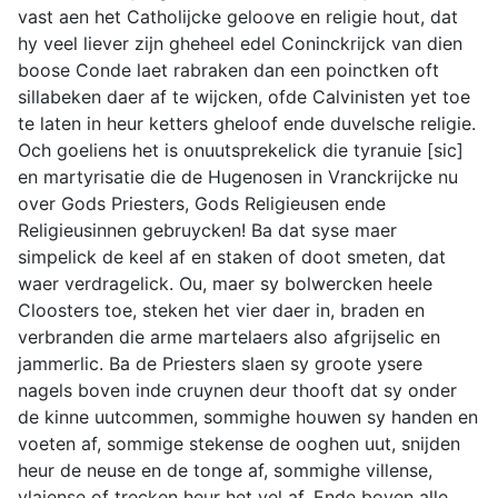
vast aen het Catholijcke geloove en religie hout, dat
hy veel liever zijn gheheel edel Coninckrijck van dien
boose Conde laet rabraken dan een poinctken oft
sillabeken daer af te wijcken, ofde Calvinisten yet toe
te laten in heur ketters gheloof ende duvelsche religie.
Och goeliens het is onuutsprekelick die tyranuie [sic]
en martyrisatie die de Hugenosen in Vranckrijcke nu
over Gods Priesters, Gods Religieusen ende
Religieusinnen gebruycken! Ba dat syse maer
simpelick de keel af en staken of doot smeten, dat
waer verdragelick. Ou, maer sy bolwercken heele
Cloosters toe, steken het vier daer in, braden en
verbranden die arme martelaers also afgrijselic en
jammerlic. Ba de Priesters slaen sy groote ysere
nagels boven inde cruynen deur thooft dat sy onder
de kinne uutcommen, sommighe houwen sy handen en
voeten af, sommige stekense de ooghen uut, snijden
heur de neuse en de tonge af, sommighe villense,
vlaiense of trecken heur het vel af. Ende boven alle