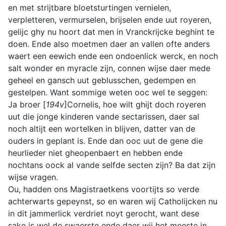
en met strijtbare bloetsturtingen vernielen,
verpletteren, vermurselen, brijselen ende uut royeren,
gelijc ghy nu hoort dat men in Vranckrijcke beghint te
doen. Ende also moetmen daer an vallen ofte anders
waert een eewich ende een ondoenlick werck, en noch
salt wonder en myracle zijn, connen wijse daer mede
geheel en gansch uut geblusschen, gedempen en
gestelpen. Want sommige weten ooc wel te seggen:
Ja broer [
194v
]Cornelis, hoe wilt ghijt doch royeren
uut die jonge kinderen vande sectarissen, daer sal
noch altijt een wortelken in blijven, datter van de
ouders in geplant is. Ende dan ooc uut de gene die
heurlieder niet gheopenbaert en hebben ende
nochtans oock al vande selfde secten zijn? Ba dat zijn
wijse vragen.
Ou, hadden ons Magistraetkens voortijts so verde
achterwarts gepeynst, so en waren wij Catholijcken nu
in dit jammerlick verdriet noyt gerocht, want dese
sake is wel de swaerste ende daer wij het meeste in