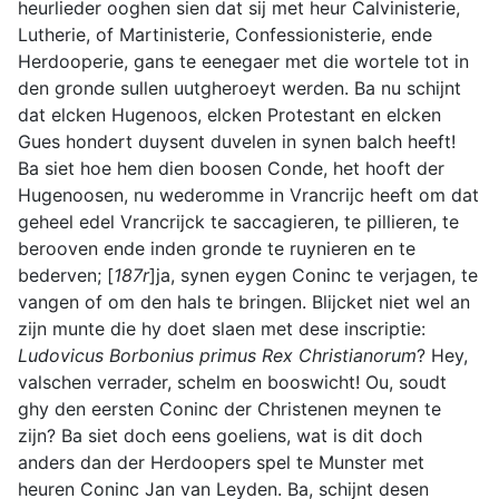
heurlieder ooghen sien dat sij met heur Calvinisterie,
Lutherie, of Martinisterie, Confessionisterie, ende
Herdooperie, gans te eenegaer met die wortele tot in
den gronde sullen uutgheroeyt werden. Ba nu schijnt
dat elcken Hugenoos, elcken Protestant en elcken
Gues hondert duysent duvelen in synen balch heeft!
Ba siet hoe hem dien boosen Conde, het hooft der
Hugenoosen, nu wederomme in Vrancrijc heeft om dat
geheel edel Vrancrijck te saccagieren, te pillieren, te
berooven ende inden gronde te ruynieren en te
bederven; [
187r
]ja, synen eygen Coninc te verjagen, te
vangen of om den hals te bringen. Blijcket niet wel an
zijn munte die hy doet slaen met dese inscriptie:
Ludovicus Borbonius primus Rex Christianorum
? Hey,
valschen verrader, schelm en booswicht! Ou, soudt
ghy den eersten Coninc der Christenen meynen te
zijn? Ba siet doch eens goeliens, wat is dit doch
anders dan der Herdoopers spel te Munster met
heuren Coninc Jan van Leyden. Ba, schijnt desen