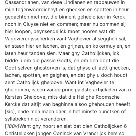
Cassandrianen, van dese Lindianen en rabbauwen in
mijn tegenwoordicheyt en ghecken en spotten in heur
gedachten met my, die binnent geheele jaer in Kerck
noch in Cluyse niet en commen; maer nu commen sij
hier loopen, peynsende ick moet hooren wat dit
Vageviercrijsscherken vant Vaghevier al segghen sal,
en staen hier en lachen, en grijnen, en kokermuylen, en
laten heur tanden sien. Maer ghy Catholijcken, ick
bidde u om die passie Godts, en om den doot die
Godt selven ghestorven is, dat ghyse al laett ghecken,
lachen, spotten, en galghen, en dat ghy u doch houdt
aent Catholijck gheloove. Want int Vaghevier te
ghelooven, is een vande principaelste artijckelen van u
Kersten Gheloove, mits dat die Helighe Roomsche
Kercke dat altijt van beghinne alsoo ghehouden heeeft
[sic], ende men mach daer in het minste punctken of
syllabeken niet veranderen.
[
188v
]Want ghy hoort en siet dat dien Catholijcken 6
Christelicken jongen Coninck van Vrancrijck hem so