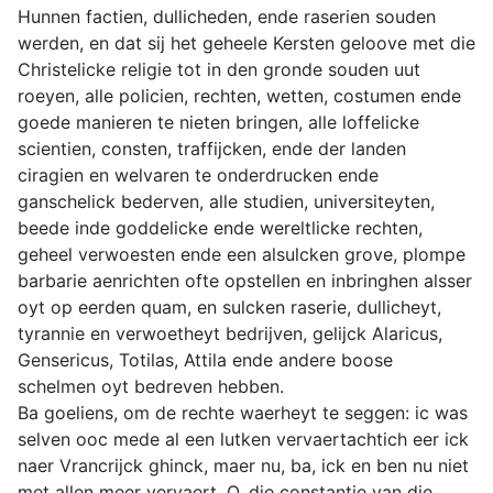
Hunnen factien, dullicheden, ende raserien souden
werden, en dat sij het geheele Kersten geloove met die
Christelicke religie tot in den gronde souden uut
roeyen, alle policien, rechten, wetten, costumen ende
goede manieren te nieten bringen, alle loffelicke
scientien, consten, traffijcken, ende der landen
ciragien en welvaren te onderdrucken ende
ganschelick bederven, alle studien, universiteyten,
beede inde goddelicke ende wereltlicke rechten,
geheel verwoesten ende een alsulcken grove, plompe
barbarie aenrichten ofte opstellen en inbringhen alsser
oyt op eerden quam, en sulcken raserie, dullicheyt,
tyrannie en verwoetheyt bedrijven, gelijck Alaricus,
Gensericus, Totilas, Attila ende andere boose
schelmen oyt bedreven hebben.
Ba goeliens, om de rechte waerheyt te seggen: ic was
selven ooc mede al een lutken vervaertachtich eer ick
naer Vrancrijck ghinck, maer nu, ba, ick en ben nu niet
met allen meer vervaert. O, die constantie van die