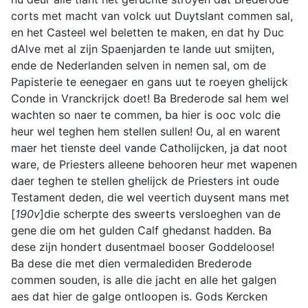
corts met macht van volck uut Duytslant commen sal,
en het Casteel wel beletten te maken, en dat hy Duc
dAlve met al zijn Spaenjarden te lande uut smijten,
ende de Nederlanden selven in nemen sal, om de
Papisterie te eenegaer en gans uut te roeyen ghelijck
Conde in Vranckrijck doet! Ba Brederode sal hem wel
wachten so naer te commen, ba hier is ooc volc die
heur wel teghen hem stellen sullen! Ou, al en warent
maer het tienste deel vande Catholijcken, ja dat noot
ware, de Priesters alleene behooren heur met wapenen
daer teghen te stellen ghelijck de Priesters int oude
Testament deden, die wel veertich duysent mans met
[
190v
]die scherpte des sweerts versloeghen van de
gene die om het gulden Calf ghedanst hadden. Ba
dese zijn hondert dusentmael booser Goddeloose!
Ba dese die met dien vermalediden Brederode
commen souden, is alle die jacht en alle het galgen
aes dat hier de galge ontloopen is. Gods Kercken