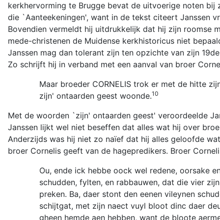
kerkhervorming te Brugge bevat de uitvoerige noten bij z
die `Aanteekeningen', want in de tekst citeert Janssen vri
Bovendien vermeldt hij uitdrukkelijk dat hij zijn roomse 
mede-christenen de Muidense kerkhistoricus niet bepaal
Janssen mag dan tolerant zijn ten opzichte van zijn 19d
Zo schrijft hij in verband met een aanval van broer Corne
Maar broeder CORNELIS trok er met de hitte zijne
10
zijn' ontaarden geest woonde.
Met de woorden `zijn' ontaarden geest' veroordeelde Jans
Janssen lijkt wel niet beseffen dat alles wat hij over broe
Anderzijds was hij niet zo naïef dat hij alles geloofde wa
broer Cornelis geeft van de hagepredikers. Broer Cornelis
Ou, ende ick hebbe oock wel redene, oorsake e
schudden, fylten, en rabbauwen, dat die vier zi
preken. Ba, daer stont den eenen vileynen schu
schijtgat, met zijn naect vuyl bloot dinc daer 
gheen hemde aen hebben, want de bloote aermen s