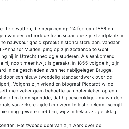
er te bevatten, die beginnen op 24 februari 1566 en
n van een orthodoxe franciscaan die zijn standplaats in
che nauwkeurigheid spreekt historici sterk aan, vandaar
.-Anna ter Muiden, ging op zijn zestiende te Gent
ing hij in Utrecht theologie studeren. Als aankomend
ij nooit meer kwijt is geraakt. In 1855 volgde hij zijn
eerd in de geschiedenis van het nabijgelegen Brugge.
lgd door een nieuw tweedelig standaardwerk over de
erij. Volgens zijn vriend en biograaf Piccardt wilde
heeft men zeker geen behoefte aan polemieken op een
mheid ten toon spreidde, dat hij beschuldigd zou worden
als van zekere zijde hem werd te laste gelegd" schrijft
chien nog geweten hebben, wij zijn helaas zo gelukkig
nkenden. Het tweede deel van zijn werk over de