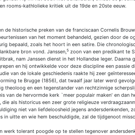
en rooms-kathlolieke kritiek uit de 19de en 20ste eeuw.
n de historische preken van de franciscaan Cornelis Brouw
ebeurtenissen van het moment behandeld, gezien door de oge
ig bepaald, zoals het hoort in een satire. Die chronologis
5
 dankbare bron vond. Janssen,
zoon van een predikant te St
tbrak, nam Janssen dienst in het Hollandse leger. Daarna g
en en hij ontwikkelde voor deze discipline een passie die h
tudie van de lokale geschiedenis raakte hij zeer geïnteress
orming te Brugge (1856), dat twaalf jaar later werd gevo
g theoloog en een tegenstander van rechtzinnige scherpslijp
nis van de hervormde kerk `meer populair maken' en dan 
die als historicus een zeer grote religieuze verdraagzaan
diging niet van liefdeloosheid jegens andersdenkenden, zoo
s in uitte en wie hem beschuldigde, zal de tijdgenoot miss
zijn werk tolerant poogde op te stellen tegenover andersde