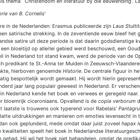
thema `Christendom en literatuur by die eeuwending'. Lat
rie van B. Cornelis'
re in de Nederlanden: Erasmus publiceerde zijn
Laus Stulti
n satirische strekking. In de zeventiende eeuw bleef het 
andse satire uit deze periode is dat daarin godsdienstige k
s een bloeitijd op allerlei gebied werd beschouwd, een Go
veil in Nederland tot stand kwam, werd de periode van de O
isch predikant te St.-Anna ter Muiden in Zeeuwsch-Vlaander
raakte, hierboven genoemde
Historie
. De centrale figuur in h
matig bespottelijk wordt gemaakt. Hij wordt hierin geprese
derd jaar lang populair geweest in Nederland. Er verschenen 
in Nederland kende het boek en verwees er geregeld naar. D
zeer bloemrijk ciceroniaans. Opvallend is de
copia verborum
d
t laatste is trouwens ook typerend voor Rabelais'
Pantagru
atte uitdrukkingen en manieren om emoties levensecht in t
an ook geplunderd, mede omdat daar juist zoveel
hapax 
kwaliteiten speelt het boek in Nederlandse literatuurgesch
gehad. Hij wil het boek niet behandelen, omdat de predikati