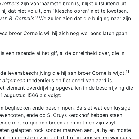
 Cornelis
zijn voornaamste bron is, blijkt uitsluitend uit
 hij dat niet voluit, om `kiesche ooren' niet te kwetsen.
9
van B. Cornelis
.
We zullen zien dat die buiging naar zijn
 broer Cornelis wil hij zich nog wel eens laten gaan.
 een razende al het gif, al de onreinheid over, die in
11
e levensbeschrijving die hij aan broer Cornelis wijdt.
et algemeen
tendentieus en fictioneel van aard is.
t element overdrijving opgevallen in de beschrijving die
11 augustus 1566 als volgt:
n beghecken ende beschimpen. Ba siet wat een luysige
 Sevencoten, ende op S. Cruys kerckhof hebben staen
 ende met so quaden broeck aen datmen zijn vuyl
sleten gelapten rock sonder mauwen aen, ja, hy en moste
t en preecte in zijn onderlijf of in coussen en wambais