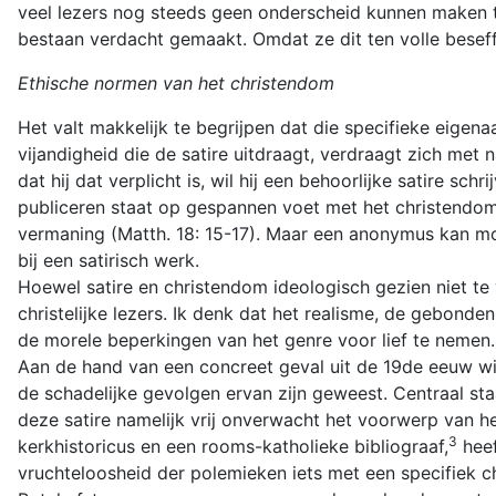
veel lezers nog steeds geen onderscheid kunnen maken tus
bestaan verdacht gemaakt. Omdat ze dit ten volle beseffe
Ethische normen van het christendom
Het valt makkelijk te begrijpen dat die specifieke eige
vijandigheid die de satire uitdraagt, verdraagt zich met
dat hij dat verplicht is, wil hij een behoorlijke satire sc
publiceren staat op gespannen voet met het christendom
vermaning (Matth. 18: 15-17). Maar een anonymus kan moei
bij een satirisch werk.
Hoewel satire en christendom ideologisch gezien niet te 
christelijke lezers. Ik denk dat het realisme, de gebond
de morele beperkingen van het genre voor lief te nemen.
Aan de hand van een concreet geval uit de 19de eeuw wil 
de schadelijke gevolgen ervan zijn geweest. Centraal st
deze satire namelijk vrij onverwacht het voorwerp van 
3
kerkhistoricus en een rooms-katholieke bibliograaf,
heef
vruchteloosheid der polemieken iets met een specifiek ch