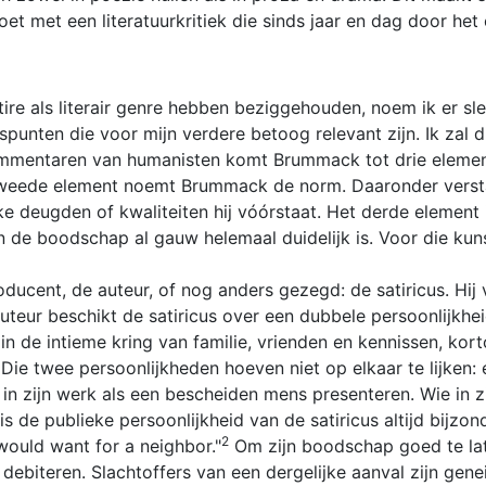
oet met een literatuurkritiek die sinds jaar en dag door het
tire als literair genre hebben beziggehouden, noem ik er s
gspunten die voor mijn verdere betoog relevant zijn. Ik zal
mmentaren van humanisten komt Brummack tot drie elemente
 tweede element noemt Brummack de norm. Daaronder verstaa
ke deugden of kwaliteiten hij vóórstaat. Het derde element i
 van de boodschap al gauw helemaal duidelijk is. Voor die k
oducent, de auteur, of nog anders gezegd: de satiricus. Hi
auteur beschikt de satiricus over een dubbele persoonlijkhe
 in de intieme kring van familie, vrienden en kennissen, kort
 Die twee persoonlijkheden hoeven niet op elkaar te lijken: 
ch in zijn werk als een bescheiden mens presenteren. Wie in
de publieke persoonlijkheid van de satiricus altijd bijzond
2
 would want for a neighbor."
Om zijn boodschap goed te lat
e debiteren. Slachtoffers van een dergelijke aanval zijn gen