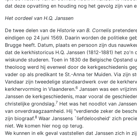
dat deze opvatting en houding nog het gevolg zijn van e
Het oordeel van H.Q. Janssen
De twee delen van de
Historie van B. Cornelis
pretendere
eindigen op 24 juni 1569. Daarin worden de politieke g
Brugge heeft. Datum, plaats en persoon zijn dus nauwkeur
dat de kerkhistoricus H.Q. Janssen (1812-1881) het zo'n
wiskunde studeren. Toen in 1830 de Belgische Opstand ui
theoloog werd hij evenwel door de kerkgeschiedenis gegrep
vader op als predikant te St.-Anna ter Muiden. Via zijn s
Vandaar zijn tweedelige standaardwerk over de kerkherv
6
kerkhervorming in Vlaanderen.
Janssen was een vrijzinni
Janssen de kerkgeschiedenis, maar vooral de geschiede
7
christelijke grondslag.
Het was het noodlot van Janssen, 
van onverdraagzaamheid. Hij "verdiende zeker de beschul
8
zijn biograaf.
Waar Janssens `liefdeloosheid' zich precie
niet. We komen hier nog op terug.
We kunnen in elk geval vaststellen dat Janssen zich in 