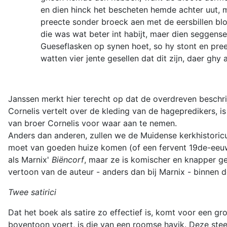
en dien hinck het bescheten hemde achter uut,
preecte sonder broeck aen met de eersbillen blo
die was wat beter int habijt, maer dien seggens
Gueseflasken op synen hoet, so hy stont en pree
watten vier jente gesellen dat dit zijn, daer ghy
Janssen merkt hier terecht op dat de overdreven beschrij
Cornelis vertelt over de kleding van de hagepredikers, i
van broer Cornelis voor waar aan te nemen.
Anders dan anderen, zullen we de Muidense kerkhistoric
moet van goeden huize komen (of een fervent 19de-eeuws 
als Marnix'
Biëncorf
, maar ze is komischer en knapper g
vertoon van de auteur - anders dan bij Marnix - binnen d
Twee satirici
Dat het boek als satire zo effectief is, komt voor een g
boventoon voert, is die van een roomse havik. Deze steek