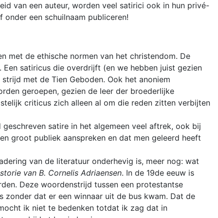
d van een auteur, worden veel satirici ook in hun privé-
of onder een schuilnaam publiceren!
agen met de ethische normen van het christendom. De
. Een satiricus die overdrijft (en we hebben juist gezien
is in strijd met de Tien Geboden. Ook het anoniem
rden geroepen, gezien de leer der broederlijke
ijk criticus zich alleen al om die reden zitten verbijten
geschreven satire in het algemeen veel aftrek, ook bij
e een groot publiek aanspreken en dat men geleerd heeft
adering van de literatuur onderhevig is, meer nog: wat
storie van B. Cornelis Adriaensen
. In de 19de eeuw is
rden. Deze woordenstrijd tussen een protestantse
es zonder dat er een winnaar uit de bus kwam. Dat de
ocht ik niet te bedenken totdat ik zag dat in