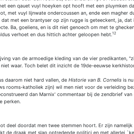
 met een qauet vuyl hoeyken opt hooft met een pluymken d
ot, met vuyl lijnwate ondercoussen an, ende een magher du
e dat met een brantyser op zijn rugge is geteeckent, ja, da
cte. Ba, goeliens, en is dit niet genoech om met te ghecke
12
 aldus verhoet en dus hittich achter geloopen hebt.
ving van de armoedige kleding van de vier predikanten, "zi
s niet waar. Toch belet dit inzicht de 19de-eeuwse kerkhist
us daarom niet hard vallen, de
Historie van B. Cornelis
is nu
rooms-katholiek zijn) wil men niet voor de verleiding bez
econstrueerd dan Marnix' commentaar bij de zendbrief van 
e perken.
root deel doordat men twee stemmen hoort. Er zijn namelijk 
t de draak met slap optredende politici en met allerlei `ke