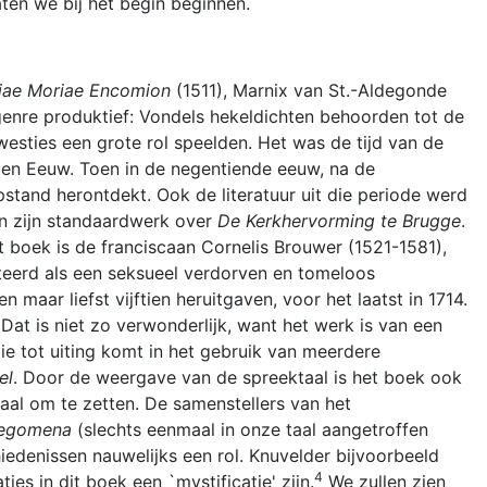
en we bij het begin beginnen.
tiae Moriae Encomion
(1511), Marnix van St.-Aldegonde
genre produktief: Vondels hekeldichten behoorden tot de
westies een grote rol speelden. Het was de tijd van de
uden Eeuw. Toen in de negentiende eeuw, na de
pstand herontdekt. Ook de literatuur uit die periode werd
en zijn standaardwerk over
De Kerkhervorming te Brugge
.
et boek is de franciscaan Cornelis Brouwer (1521-1581),
nteerd als een seksueel verdorven en tomeloos
maar liefst vijftien heruitgaven, voor het laatst in 1714.
at is niet zo verwonderlijk, want het werk is van een
ie tot uiting komt in het gebruik van meerdere
el
. Door de weergave van de spreektaal is het boek ook
aal om te zetten. De samenstellers van het
legomena
(slechts eenmaal in onze taal aangetroffen
iedenissen nauwelijks een rol. Knuvelder bijvoorbeeld
4
es in dit boek een `mystificatie' zijn.
We zullen zien