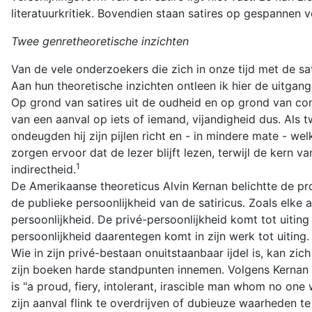
literatuurkritiek. Bovendien staan satires op gespannen v
Twee genretheoretische inzichten
Van de vele onderzoekers die zich in onze tijd met de sa
Aan hun theoretische inzichten ontleen ik hier de uitgan
Op grond van satires uit de oudheid en op grond van co
van een aanval op iets of iemand, vijandigheid dus. Als
ondeugden hij zijn pijlen richt en - in mindere mate - wel
zorgen ervoor dat de lezer blijft lezen, terwijl de kern
1
indirectheid.
De Amerikaanse theoreticus Alvin Kernan belichtte de pr
de publieke persoonlijkheid van de satiricus. Zoals elke 
persoonlijkheid. De privé-persoonlijkheid komt tot uiting
persoonlijkheid daarentegen komt in zijn werk tot uiting.
Wie in zijn privé-bestaan onuitstaanbaar ijdel is, kan zi
zijn boeken harde standpunten innemen. Volgens Kernan is 
is "a proud, fiery, intolerant, irascible man whom no one
zijn aanval flink te overdrijven of dubieuze waarheden t