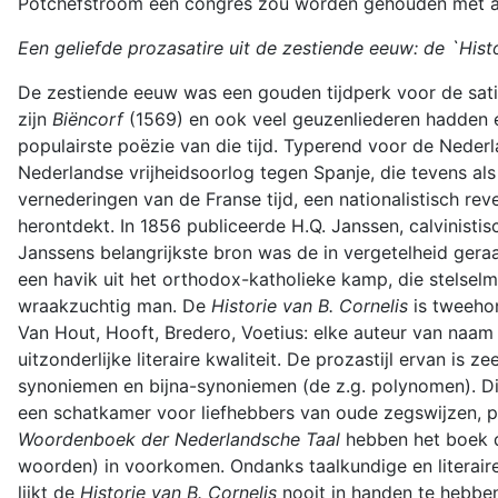
Potchefstroom een congres zou worden gehouden met als 
Een geliefde prozasatire uit de zestiende eeuw: de `Histo
De zestiende eeuw was een gouden tijdperk voor de sati
zijn
Biëncorf
(1569) en ook veel geuzenliederen hadden ee
populairste poëzie van die tijd. Typerend voor de Nederl
Nederlandse vrijheidsoorlog tegen Spanje, die tevens al
vernederingen van de Franse tijd, een nationalistisch re
herontdekt. In 1856 publiceerde H.Q. Janssen, calvinist
Janssens belangrijkste bron was de in vergetelheid ge
een havik uit het orthodox-katholieke kamp, die stelsel
wraakzuchtig man. De
Historie van B. Cornelis
is tweehon
Van Hout, Hooft, Bredero, Voetius: elke auteur van naam 
uitzonderlijke literaire kwaliteit. De prozastijl ervan is 
synoniemen en bijna-synoniemen (de z.g. polynomen). Di
een schatkamer voor liefhebbers van oude zegswijzen, pl
Woordenboek der Nederlandsche Taal
hebben het boek d
woorden) in voorkomen. Ondanks taalkundige en literaire 
lijkt de
Historie van B. Cornelis
nooit in handen te hebben 