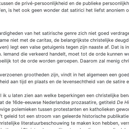
sen de privé-persoonlijkheid en de publieke persoonlijkhei
n, is het ook geen wonder dat satirici het liefst anoniem 
naardigheden van het satirische genre zich niet goed verdr
 name niet met de
caritas
, de belangrijkste christelijke deugd
hrijven) legt een valse getuigenis tegen zijn naaste af. Dat 
. Iemand die verkeerd handelt, moet tot de orde kunnen wo
lijk tot de orde worden geroepen. Daarom zal menig christel
verzoenen grootheden zijn, vindt in het algemeen een goed 
enheid aan tijd en plaats en de levensechtheid van de satir
ik u laten zien aan welke beperkingen een christelijke ben
aat de 16de-eeuwse Nederlandse prozasatire, getiteld
De Hi
hevige polemieken tussen protestanten en katholieken gewo
t geleid tot een stroom van geleerde historische publikati
ristelijke literatuurbeschouwing te maken kon hebben, verm