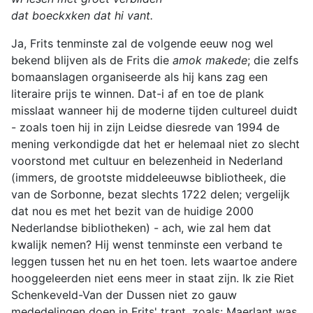
dat boeckxken dat hi vant.
Ja, Frits tenminste zal de volgende eeuw nog wel
bekend blijven als de Frits die
amok makede
; die zelfs
bomaanslagen organiseerde als hij kans zag een
literaire prijs te winnen. Dat-i af en toe de plank
misslaat wanneer hij de moderne tijden cultureel duidt
- zoals toen hij in zijn Leidse diesrede van 1994 de
mening verkondigde dat het er helemaal niet zo slecht
voorstond met cultuur en belezenheid in Nederland
(immers, de grootste middeleeuwse bibliotheek, die
van de Sorbonne, bezat slechts 1722 delen; vergelijk
dat nou es met het bezit van de huidige 2000
Nederlandse bibliotheken) - ach, wie zal hem dat
kwalijk nemen? Hij wenst tenminste een verband te
leggen tussen het nu en het toen. Iets waartoe andere
hooggeleerden niet eens meer in staat zijn. Ik zie Riet
Schenkeveld-Van der Dussen niet zo gauw
mededelingen doen in Frits' trant, zoals: Maerlant was