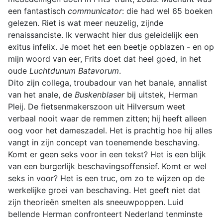
een fantastisch
communicator
: die had wel 65 boeken
gelezen. Riet is wat meer neuzelig, zijnde
renaissanciste. Ik verwacht hier dus geleidelijk een
exitus infelix. Je moet het een beetje opblazen - en op
mijn woord van eer, Frits doet dat heel goed, in het
oude
Luchtdunum Batavorum
.
Dito zijn collega, troubadour van het banale, annalist
van het anale, de
Buskenblaser
bij uitstek, Herman
Pleij. De fietsenmakerszoon uit Hilversum weet
verbaal nooit waar de remmen zitten; hij heeft alleen
oog voor het dameszadel. Het is prachtig hoe hij alles
vangt in zijn concept van toenemende beschaving.
Komt er geen seks voor in een tekst? Het is een blijk
van een burgerlijk beschavingsoffensief. Komt er wel
seks in voor? Het is een truc, om zo te wijzen op de
werkelijke groei van beschaving. Het geeft niet dat
zijn theorieën smelten als sneeuwpoppen. Luid
bellende Herman confronteert Nederland tenminste