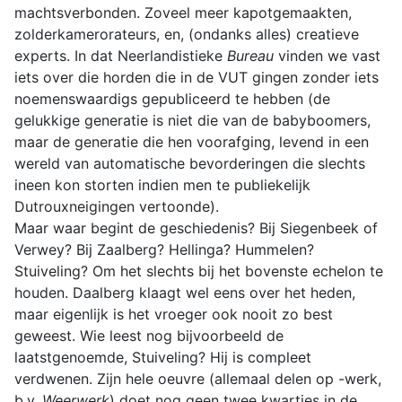
machtsverbonden. Zoveel meer kapotgemaakten,
zolderkamerorateurs, en, (ondanks alles) creatieve
experts. In dat Neerlandistieke
Bureau
vinden we vast
iets over die horden die in de VUT gingen zonder iets
noemenswaardigs gepubliceerd te hebben (de
gelukkige generatie is niet die van de babyboomers,
maar de generatie die hen voorafging, levend in een
wereld van automatische bevorderingen die slechts
ineen kon storten indien men te publiekelijk
Dutrouxneigingen vertoonde).
Maar waar begint de geschiedenis? Bij Siegenbeek of
Verwey? Bij Zaalberg? Hellinga? Hummelen?
Stuiveling? Om het slechts bij het bovenste echelon te
houden. Daalberg klaagt wel eens over het heden,
maar eigenlijk is het vroeger ook nooit zo best
geweest. Wie leest nog bijvoorbeeld de
laatstgenoemde, Stuiveling? Hij is compleet
verdwenen. Zijn hele oeuvre (allemaal delen op -werk,
b.v.
Weerwerk
) doet nog geen twee kwartjes in de