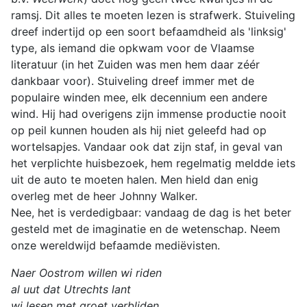
ramsj. Dit alles te moeten lezen is strafwerk. Stuiveling
dreef indertijd op een soort befaamdheid als 'linksig'
type, als iemand die opkwam voor de Vlaamse
literatuur (in het Zuiden was men hem daar zéér
dankbaar voor). Stuiveling dreef immer met de
populaire winden mee, elk decennium een andere
wind. Hij had overigens zijn immense productie nooit
op peil kunnen houden als hij niet geleefd had op
wortelsapjes. Vandaar ook dat zijn staf, in geval van
het verplichte huisbezoek, hem regelmatig meldde iets
uit de auto te moeten halen. Men hield dan enig
overleg met de heer Johnny Walker.
Nee, het is verdedigbaar: vandaag de dag is het beter
gesteld met de imaginatie en de wetenschap. Neem
onze wereldwijd befaamde mediëvisten.
Naer Oostrom willen wi riden
al uut dat Utrechts lant
wi lesen met groet verbliden