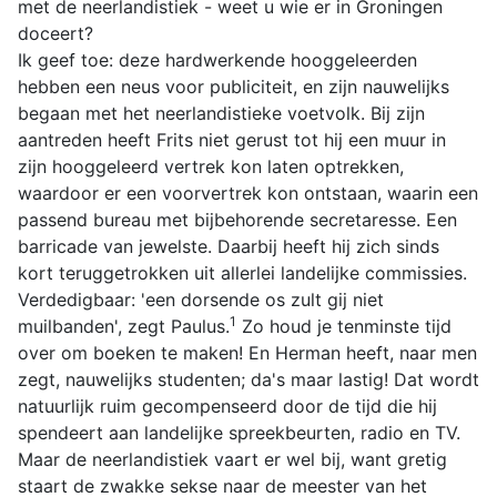
met de neerlandistiek - weet u wie er in Groningen
doceert?
Ik geef toe: deze hardwerkende hooggeleerden
hebben een neus voor publiciteit, en zijn nauwelijks
begaan met het neerlandistieke voetvolk. Bij zijn
aantreden heeft Frits niet gerust tot hij een muur in
zijn hooggeleerd vertrek kon laten optrekken,
waardoor er een voorvertrek kon ontstaan, waarin een
passend bureau met bijbehorende secretaresse. Een
barricade van jewelste. Daarbij heeft hij zich sinds
kort teruggetrokken uit allerlei landelijke commissies.
Verdedigbaar: 'een dorsende os zult gij niet
1
muilbanden', zegt Paulus.
Zo houd je tenminste tijd
over om boeken te maken! En Herman heeft, naar men
zegt, nauwelijks studenten; da's maar lastig! Dat wordt
natuurlijk ruim gecompenseerd door de tijd die hij
spendeert aan landelijke spreekbeurten, radio en TV.
Maar de neerlandistiek vaart er wel bij, want gretig
staart de zwakke sekse naar de meester van het