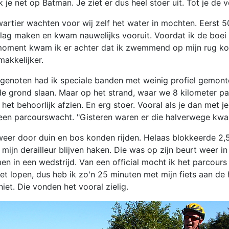
k je net op Batman. Je ziet er dus heel stoer uit. Tot je de
rtier wachten voor wij zelf het water in mochten. Eerst 5
lag maken en kwam nauwelijks vooruit. Voordat ik de boei 
ment kwam ik er achter dat ik zwemmend op mijn rug kon h
makkelijker.
genoten had ik speciale banden met weinig profiel gemonteer
de grond slaan. Maar op het strand, waar we 8 kilometer pa
t behoorlijk afzien. En erg stoer. Vooral als je dan met je
ik een parcourswacht. "Gisteren waren er die halverwege kw
s weer door duin en bos konden rijden. Helaas blokkeerde 2,
ijn derailleur blijven haken. Die was op zijn beurt weer in
en in een wedstrijd. Van een official mocht ik het parcours
 lopen, dus heb ik zo'n 25 minuten met mijn fiets aan de
et. Die vonden het vooral zielig.