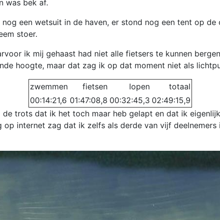
n was bek af.
jk nog een wetsuit in de haven, er stond nog een tent op d
reem stoer.
oor ik mij gehaast had niet alle fietsers te kunnen bergen
ende hoogte, maar dat zag ik op dat moment niet als lichtpu
zwemmen
fietsen
lopen
totaal
00:14:21,6
01:47:08,8
00:32:45,3
02:49:15,9
de trots dat ik het toch maar heb gelapt en dat ik eigenlij
op internet zag dat ik zelfs als derde van vijf deelnemers