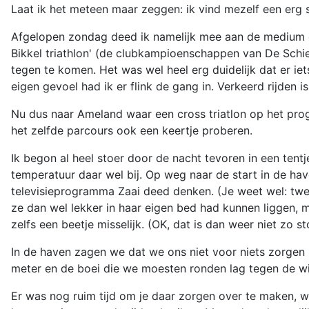
Laat ik het meteen maar zeggen: ik vind mezelf een erg stoe
Afgelopen zondag deed ik namelijk mee aan de medium edi
Bikkel triathlon' (de clubkampioenschappen van De Schi
tegen te komen. Het was wel heel erg duidelijk dat er i
eigen gevoel had ik er flink de gang in. Verkeerd rijden 
Nu dus naar Ameland waar een cross triatlon op het pr
het zelfde parcours ook een keertje proberen.
Ik begon al heel stoer door de nacht tevoren in een tentj
temperatuur daar wel bij. Op weg naar de start in de ha
televisieprogramma Zaai deed denken. (Je weet wel: twee
ze dan wel lekker in haar eigen bed had kunnen liggen, 
zelfs een beetje misselijk. (OK, dat is dan weer niet zo st
In de haven zagen we dat we ons niet voor niets zorgen 
meter en de boei die we moesten ronden lag tegen de wi
Er was nog ruim tijd om je daar zorgen over te maken, w