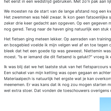
het eerst in een wedstrijd gebruiken. Met zo'n pak aan lij
We moesten na de start van de lange afstand nog een kwa
Het zwemmen was héél zwaar. Ik kon geen fatsoenlijke s
zeker drie keer gedacht aan opgeven. Op een gegeven mo
nog gered. Terug naar de haven ging natuurlijk een stuk 
Het fietsen ging meteen lekker. Op aanraden van training
en bosgebied voelde ik mijn velgen wel af en toe tegen 
bleek dat het een goede tip was geweest. Niettemin was he
moest. "Is er iemand die dit fietsend is gelukt?" vroeg 
Ik was blij dat we het laatste stuk van het fietsparcour
Een schakel van mijn ketting was open gegaan en achter m
Materiaalpech is natuurlijk het ergste wat je kan overkom
meenemen. Er was kans dat ik nog zou mogen starten met
wel extra stoer. Dat vonden de toeschouwers overigens ni