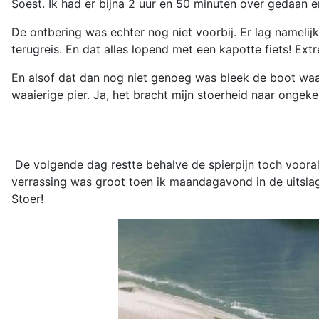
Soest. Ik had er bijna 2 uur en 50 minuten over gedaan e
De ontbering was echter nog niet voorbij. Er lag nameli
terugreis. En dat alles lopend met een kapotte fiets! Ext
En alsof dat dan nog niet genoeg was bleek de boot waarv
waaierige pier. Ja, het bracht mijn stoerheid naar ongek
De volgende dag restte behalve de spierpijn toch vooral 
verrassing was groot toen ik maandagavond in de uitslag 
Stoer!