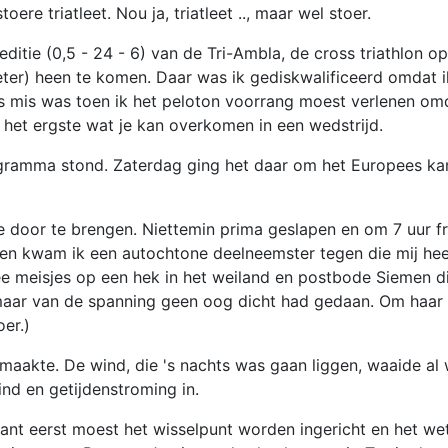
re triatleet. Nou ja, triatleet .., maar wel stoer.
tie (0,5 - 24 - 6) van de Tri-Ambla, de cross triathlon op
eter) heen te komen. Daar was ik gediskwalificeerd omdat 
ets mis was toen ik het peloton voorrang moest verlenen o
is het ergste wat je kan overkomen in een wedstrijd.
ogramma stond. Zaterdag ging het daar om het Europees k
e door te brengen. Niettemin prima geslapen en om 7 uur fris
ven kwam ik een autochtone deelneemster tegen die mij heel
 meisjes op een hek in het weiland en postbode Siemen die
maar van de spanning geen oog dicht had gedaan. Om haar t
oer.)
maakte. De wind, die 's nachts was gaan liggen, waaide al 
nd en getijdenstroming in.
ant eerst moest het wisselpunt worden ingericht en het we