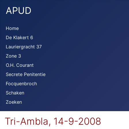
APUD
Home
De Klakert 6
Lauriergracht 37
Zone 3
O.H. Courant
Secrete Penitentie
Focquenbroch
Schaken
Zoeken
Tri-Ambla, 14-9-2008